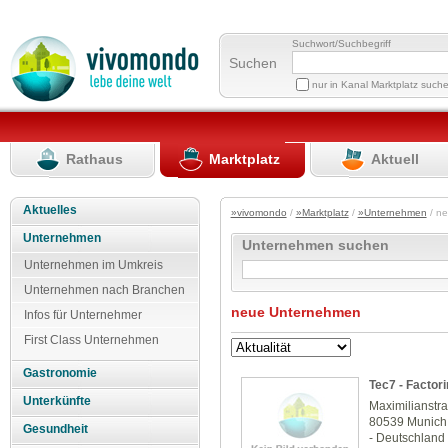
Suchwort/Suchbegriff
Suchen
nur in Kanal Marktplatz such
Rathaus
Marktplatz
Aktuell
Aktuelles
»vivomondo
/
»Marktplatz
/
»Unternehmen
/ n
Unternehmen
Unternehmen suchen
Unternehmen im Umkreis
Unternehmen nach Branchen
neue Unternehmen
Infos für Unternehmer
First Class Unternehmen
Gastronomie
Tec7 - Factori
Unterkünfte
Maximilianstr
80539 Munich
Gesundheit
- Deutschland 