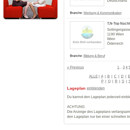
Deutschland
Branche:
Werbung & Kommunikation
T.N-Top Nachh
Sollingergass
1190 Wien
Wien
Österreich
Branche:
Bildung & Beruf
« Previous
1
...
3
4
ALLE
|
A
|
B
|
C
|
D
|
P
|
Q
|
R
|
S
|
Lageplan
einblenden
Du kannst den Lageplan jederzeit einb
ACHTUNG:
Die Anzeige des Lageplans verlangsamt
den Lageplan nur bei einer schnellen I