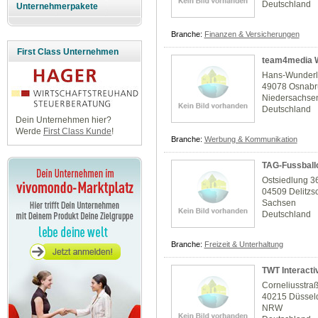
Deutschland
Unternehmerpakete
Branche:
Finanzen & Versicherungen
First Class Unternehmen
team4media W
Hans-Wunderli
49078 Osnabr
Niedersachse
Deutschland
Dein Unternehmen hier?
Werde
First Class Kunde
!
Branche:
Werbung & Kommunikation
TAG-Fussball
Ostsiedlung 3
04509 Delitzs
Sachsen
Deutschland
Branche:
Freizeit & Unterhaltung
TWT Interact
Corneliusstra
40215 Düssel
NRW