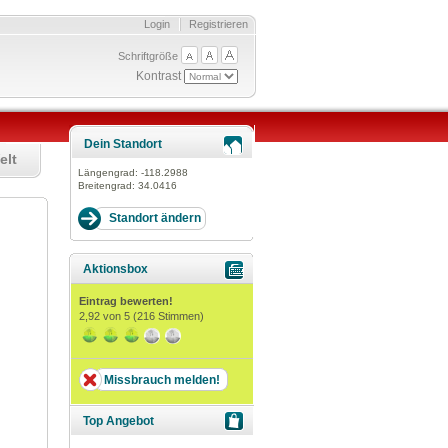
Login
Registrieren
Schriftgröße
Kontrast
Dein Standort
elt
Längengrad:
-118.2988
Breitengrad:
34.0416
Aktionsbox
Eintrag bewerten!
2,92
von 5 (
216
Stimmen)
Missbrauch melden!
Top Angebot