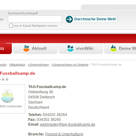
Suchwort/Suchbegriff
en
nur in Kanal Marktplatz suchen
atz
Aktuell
vivoWiki
Deine W
ondo
/
»Marktplatz
/
»Unternehmen
/
»Unternehmen im Umkreis
/ TAG-Fussballcamp.de
Fussballcamp.de
TAG-Fussballcamp.de
Ostsiedlung 36
04509 Delitzsch
Sachsen
Deutschland
Telefon:
034202 36264
Fax:
034202 36265
Email:
webmaster@tag-fussballcamp.de
Branche:
Freizeit & Unterhaltung