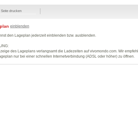
Seite drucken
plan
einblenden
nst den Lageplan jederzeit einblenden bzw. ausblenden.
UNG:
zeige des Lageplans verlangsamt die Ladezeiten auf vivomondo.com. Wir empfeh
geplan nur bei einer schnellen Internetverbindung (ADSL oder höher) zu öffnen.