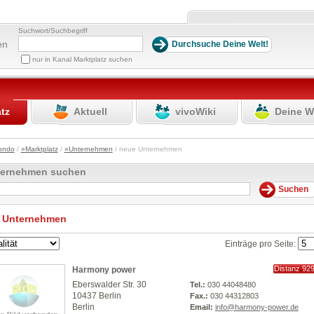
Suchwort/Suchbegriff
en
nur in Kanal Marktplatz suchen
atz
Aktuell
vivoWiki
Deine W
ondo
/
»Marktplatz
/
»Unternehmen
/ neue Unternehmen
ternehmen suchen
 Unternehmen
Einträge pro Seite:
Distanz 92
Harmony power
km
Eberswalder Str. 30
Tel.:
030 44048480
10437 Berlin
Fax.:
030 44312803
Berlin
Email:
info@harmony-power.de