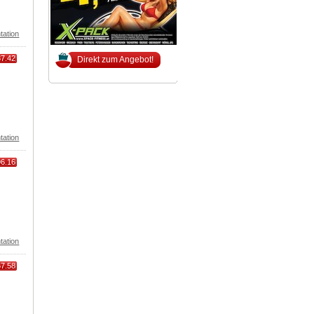
tation
87.42
Direkt zum Angebot!
tation
96.16
tation
67.58