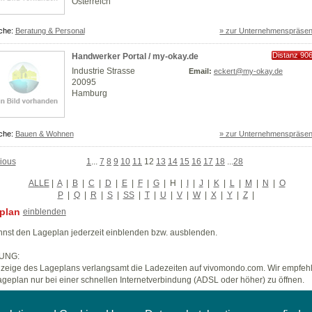
Österreich
che:
Beratung & Personal
» zur Unternehmenspräsen
Distanz 90
Handwerker Portal / my-okay.de
km
Industrie Strasse
Email:
eckert@my-okay.de
20095
Hamburg
che:
Bauen & Wohnen
» zur Unternehmenspräsen
ious
1
...
7
8
9
10
11
12
13
14
15
16
17
18
...
28
ALLE
|
A
|
B
|
C
|
D
|
E
|
F
|
G
|
H
|
I
|
J
|
K
|
L
|
M
|
N
|
O
P
|
Q
|
R
|
S
|
SS
|
T
|
U
|
V
|
W
|
X
|
Y
|
Z
|
plan
einblenden
nst den Lageplan jederzeit einblenden bzw. ausblenden.
UNG:
zeige des Lageplans verlangsamt die Ladezeiten auf vivomondo.com. Wir empfeh
geplan nur bei einer schnellen Internetverbindung (ADSL oder höher) zu öffnen.