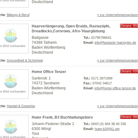
Deutschland
che:
Bildung & Beruf
» zur Unternehmenspräsen
Distanz 95
Haarverlängerung, Open Braids, Rastazöpfe,
km
Dreadlocks,Cornrows, Afro-'Haarglättung
Badgasse
Tel.:
01795786641
74388 Talheim
Email:
info@fantastic-hairstyles.de
Baden Württemberg
Deutschland
che:
Gesundheit & Schönheit
» zur Unternehmenspräsen
Distanz 93
Home Office Tenzer
km
Gartenstr. 1
Tel.:
0171 2871999
74372 Sersheim
Fax.:
07042 34617
Baden-Württemberg
Email:
info@home-office-tenzer.de
Deutschland
che:
Handel & Gewerbe
» zur Unternehmenspräsen
Distanz 96
Huter Frank, B3 Buchhaltungsbüro
km
Johann-Federer-Straße 2
Tel.:
0043 (0) 664 38 40 336
6300 Wörgl
Email:
huter.b3@A1.net
Tirol