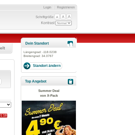
Login
Registrieren
Schriftgröße
Kontrast
Dein Standort
elt
Längengrad:
-118.0238
Breitengrad:
34.0767
Top Angebot
Summer Deal
von X-Pack
91.18