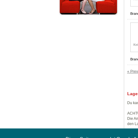
Bran
Bran
« Prev
Lage
Du kan
ACHT
Die An
den La