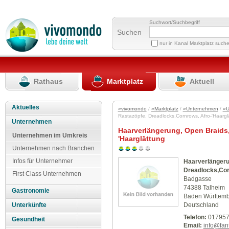
Suchwort/Suchbegriff
Suchen
nur in Kanal Marktplatz such
Rathaus
Marktplatz
Aktuell
Aktuelles
»vivomondo
/
»Marktplatz
/
»Unternehmen
/
»U
Rastazöpfe, Dreadlocks,Cornrows, Afro-'Haarg
Unternehmen
Haarverlängerung, Open Braids,
Unternehmen im Umkreis
'Haarglättung
Unternehmen nach Branchen
Infos für Unternehmer
Haarverlängeru
Dreadlocks,Cor
First Class Unternehmen
Badgasse
74388 Talheim
Gastronomie
Baden Württem
Deutschland
Unterkünfte
Telefon:
017957
Gesundheit
Email:
info@fant