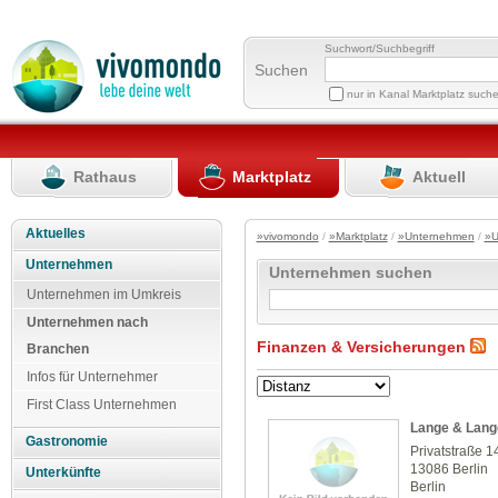
Suchwort/Suchbegriff
Suchen
nur in Kanal Marktplatz such
Rathaus
Marktplatz
Aktuell
Aktuelles
»vivomondo
/
»Marktplatz
/
»Unternehmen
/
»U
Unternehmen
Unternehmen suchen
Unternehmen im Umkreis
Unternehmen nach
Finanzen & Versicherungen
Branchen
Infos für Unternehmer
First Class Unternehmen
Lange & Lan
Gastronomie
Privatstraße 1
13086 Berlin
Unterkünfte
Berlin