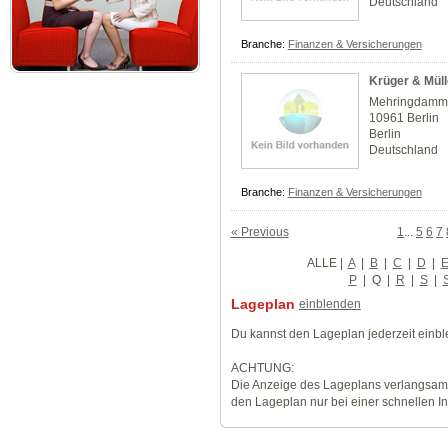
Deutschland
Branche:
Finanzen & Versicherungen
Krüger & Mül
Mehringdamm
10961 Berlin
Berlin
Deutschland
Branche:
Finanzen & Versicherungen
« Previous
1
...
5
6
7
ALLE
|
A
|
B
|
C
|
D
|
P
|
Q
|
R
|
S
|
Lageplan
einblenden
Du kannst den Lageplan jederzeit einb
ACHTUNG:
Die Anzeige des Lageplans verlangsamt
den Lageplan nur bei einer schnellen I