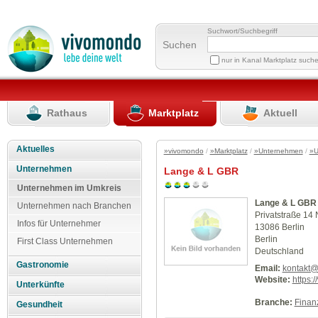
Suchwort/Suchbegriff
Suchen
nur in Kanal Marktplatz such
Rathaus
Marktplatz
Aktuell
Aktuelles
»vivomondo
/
»Marktplatz
/
»Unternehmen
/
»U
Unternehmen
Lange & L GBR
Unternehmen im Umkreis
Lange & L GBR
Unternehmen nach Branchen
Privatstraße 14 
Infos für Unternehmer
13086 Berlin
Berlin
First Class Unternehmen
Deutschland
Gastronomie
Email:
kontakt@
Website:
https:
Unterkünfte
Branche:
Finan
Gesundheit