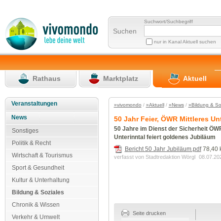
Suchwort/Suchbegriff
Suchen
nur in Kanal Aktuell suchen
Rathaus
Marktplatz
Aktuell
Veranstaltungen
»vivomondo
/
»Aktuell
/
»News
/
»Bildung & So
News
50 Jahr Feier, ÖWR Mittleres Un
50 Jahre im Dienst der Sicherheit ÖWR
Sonstiges
Unterinntal feiert goldenes Jubiläum
Politik & Recht
Bericht 50 Jahr Jubiläum.pdf
78,40 
Wirtschaft & Tourismus
verfasst von Stadtredaktion Wörgl
08.07.20
Sport & Gesundheit
Kultur & Unterhaltung
Bildung & Soziales
Chronik & Wissen
Seite drucken
Verkehr & Umwelt