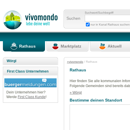
Suchwort/Suchbegriff
Suchen
nur in Kanal Rathaus suchen
Rathaus
Marktplatz
Aktuell
Wörgl
»vivomondo
/ Rathaus
Rathaus
First Class Unternehmen
Hier finden Sie alle kommunalen Inf
Folgende Gemeinden sind bereits dab
Dein Unternehmen hier?
» Wörgl
Werde
First Class Kunde
!
Bestimme deinen Standort