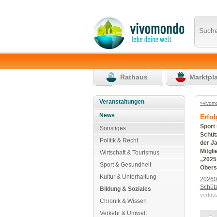
Such
Rathaus
Marktpl
Veranstaltungen
»vivom
News
Erfol
Sport 
Sonstiges
Schüt
Politik & Recht
der J
Mitgl
Wirtschaft & Tourismus
„2025 
Sport & Gesundheit
Obers
Kultur & Unterhaltung
202605
Schütz
Bildung & Soziales
verfas
Chronik & Wissen
Verkehr & Umwelt