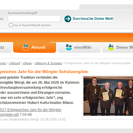
Suchwort/Suchbegriff
en
nur in Kanal Aktuell suchen
atz
Aktuell
vivoWiki
Deine W
ondo
/
»Aktuell
/
»News
/
»Bildung & Soziales
/ Erfolgreiches Jahr für die Wörgler Schützengilde
greiches Jahr für die Wörgler Schützengilde
und gelebte Tradition verbindet die
zengilde Wörgl, die am 26. Mai 2026 im Rahmen
ahreshauptversammlung erfolgreiche
ieder auszeichnete und Ehrungen vornahm.
war ein sehr erfolgreiches Jahr“, zog
chützenmeister Hubert Aufschnaiter Bilanz.
27-Erfolgreiches Jahr für die Wörgler
engilde.odt
7,04 kB
st von Stadtredaktion Wörgl
01.06.2026 14:02