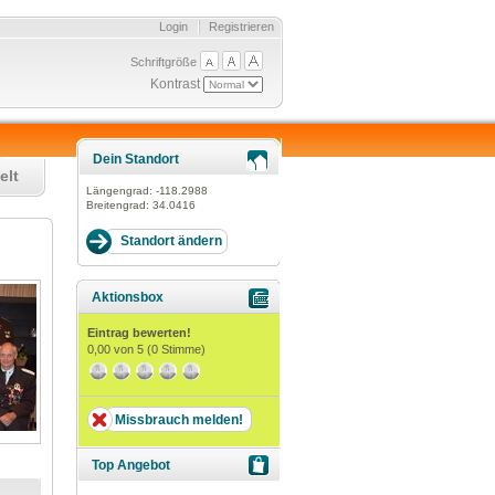
Login
Registrieren
Schriftgröße
Kontrast
Dein Standort
elt
Längengrad:
-118.2988
Breitengrad:
34.0416
Aktionsbox
Eintrag bewerten!
0,00
von 5 (
0
Stimme)
Missbrauch melden!
Top Angebot