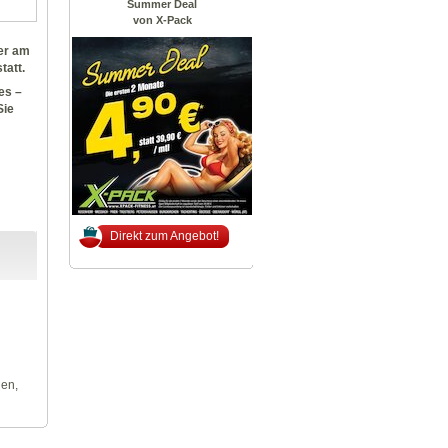
Summer Deal
von X-Pack
er am
tatt.
es –
Sie
Direkt zum Angebot!
len,