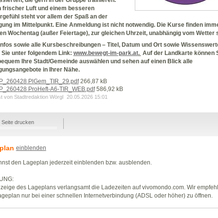
 frischer Luft und einem besseren
gefühl steht vor allem der Spaß an der
ung im Mittelpunkt. Eine Anmeldung ist nicht notwendig. Die Kurse finden imm
en Wochentag (außer Feiertage), zur gleichen Uhrzeit, unabhängig vom Wetter s
Infos sowie alle Kursbeschreibungen – Titel, Datum und Ort sowie Wissenswert
 Sie unter folgendem Link:
www.bewegt-im-park.at
.
Auf der Landkarte können 
bequem Ihre Stadt/Gemeinde auswählen und sehen auf einen Blick alle
ungsangebote in Ihrer Nähe.
P_260428 PlGem_TIR_29.pdf
266,87 kB
P_260428 ProHeft-A6-TIR_WEB.pdf
586,92 kB
st von Stadtredaktion Wörgl
20.05.2026 15:01
Seite drucken
plan
einblenden
nst den Lageplan jederzeit einblenden bzw. ausblenden.
UNG:
zeige des Lageplans verlangsamt die Ladezeiten auf vivomondo.com. Wir empfeh
geplan nur bei einer schnellen Internetverbindung (ADSL oder höher) zu öffnen.