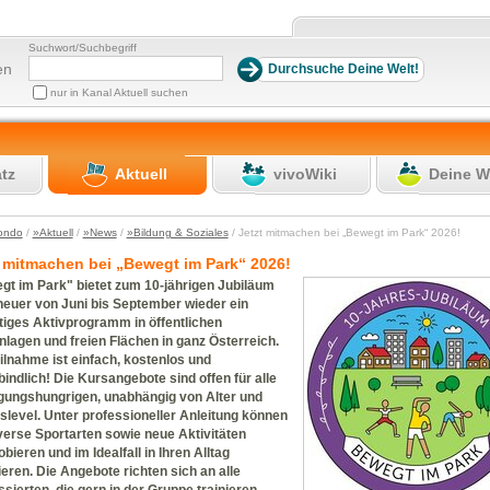
Suchwort/Suchbegriff
en
nur in Kanal Aktuell suchen
atz
Aktuell
vivoWiki
Deine W
ondo
/
»Aktuell
/
»News
/
»Bildung & Soziales
/ Jetzt mitmachen bei „Bewegt im Park“ 2026!
t mitmachen bei „Bewegt im Park“ 2026!
gt im Park" bietet zum 10-jährigen Jubiläum
heuer von Juni bis September wieder ein
ltiges Aktivprogramm in öffentlichen
lagen und freien Flächen in ganz Österreich.
ilnahme ist einfach, kostenlos und
indlich! Die Kursangebote sind offen für alle
ungshungrigen, unabhängig von Alter und
slevel. Unter professioneller Anleitung können
verse Sportarten sowie neue Aktivitäten
bieren und im Idealfall in Ihren Alltag
ieren. Die Angebote richten sich an alle
ssierten, die gern in der Gruppe trainieren.