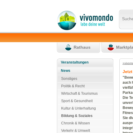
Such
Rathaus
Marktpl
Veranstaltungen
»vivom
News
Jetz
"Bewe
Sonstiges
auch 
Politik & Recht
vielfä
Parkan
Wirtschaft & Tourismus
Die Te
Sport & Gesundheit
unverb
Beweg
Kultur & Unterhaltung
Fitnes
Bildung & Soziales
Sie di
auspro
Chronik & Wissen
integr
Verkehr & Umwelt
Intere