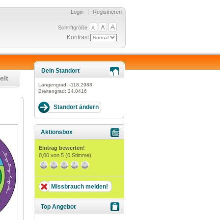
Login
Registrieren
Schriftgröße
Kontrast
Dein Standort
elt
Längengrad:
-118.2988
Breitengrad:
34.0416
Aktionsbox
Eintrag bewerten!
0,00
von 5 (
0
Stimme)
Missbrauch melden!
Top Angebot