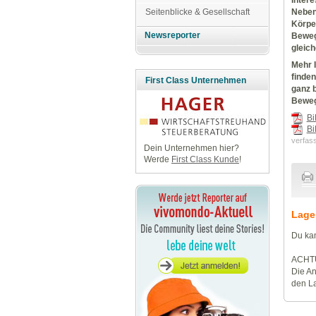
Neben
Seitenblicke & Gesellschaft
Körper
Newsreporter
Beweg
gleich
Mehr 
finden
First Class Unternehmen
ganz 
Beweg
Bi
Bi
verfas
Dein Unternehmen hier?
Werde
First Class Kunde
!
Lage
Du kan
ACHT
Die An
den La