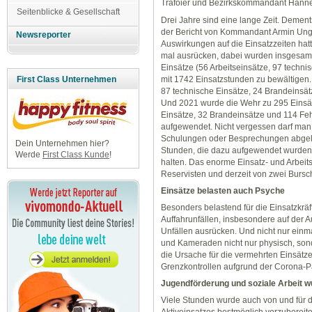
Trafoier und Bezirkskommandant Hanne
Seitenblicke & Gesellschaft
Drei Jahre sind eine lange Zeit. Demen
der Bericht von Kommandant Armin Ung
Newsreporter
Auswirkungen auf die Einsatzzeiten hatt
mal ausrücken, dabei wurden insgesamt
Einsätze (56 Arbeitseinsätze, 97 techn
mit 1742 Einsatzstunden zu bewältigen.
First Class Unternehmen
87 technische Einsätze, 24 Brandeinsät
Und 2021 wurde die Wehr zu 295 Einsätz
Einsätze, 32 Brandeinsätze und 114 Fe
aufgewendet. Nicht vergessen darf man 
Schulungen oder Besprechungen abgelei
Dein Unternehmen hier?
Stunden, die dazu aufgewendet wurden
Werde
First Class Kunde
!
halten. Das enorme Einsatz- und Arbeit
Reservisten und derzeit von zwei Burs
Einsätze belasten auch Psyche
Besonders belastend für die Einsatzkräf
Auffahrunfällen, insbesondere auf der A
Unfällen ausrücken. Und nicht nur einm
und Kameraden nicht nur physisch, sond
die Ursache für die vermehrten Einsätze
Grenzkontrollen aufgrund der Corona-P
Jugendförderung und soziale Arbeit w
Viele Stunden wurde auch von und für d