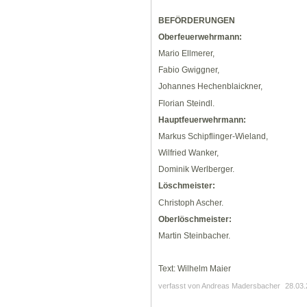
BEFÖRDERUNGEN
Oberfeuerwehrmann:
Mario Ellmerer,
Fabio Gwiggner,
Johannes Hechenblaickner,
Florian Steindl.
Hauptfeuerwehrmann:
Markus Schipflinger-Wieland,
Wilfried Wanker,
Dominik Werlberger.
Löschmeister:
Christoph Ascher.
Oberlöschmeister:
Martin Steinbacher.
Text: Wilhelm Maier
verfasst von Andreas Madersbacher
28.03.