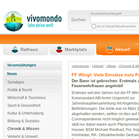
Suchwort/Suchbegriff
Suchen
nur in Kanal Aktuell suchen
Rathaus
Marktplatz
Aktuell
Veranstaltungen
»vivomondo
/
»Aktuell
/
»News
/
»Chronik & W
News
FF Wörgl: Viele Einsätze trotz 
Der Bann ist gebrochen: Erstmals 
Sonstiges
Feuerwehrfrauen angelobt!
Politik & Recht
Erstmals seit drei Jahren lud die FF Wör
Wirtschaft & Tourismus
Kommandant ABI Armin Ungericht zur
Jahreshauptversammlung mit Angelob
Sport & Gesundheit
Beförderungen. Die letzte war im März 
Kultur & Unterhaltung
abgehalten worden, seither ist dies auf
Coronapandemie nicht möglich gewesen
Bildung & Soziales
statt nur dabei waren auch Pfarrprovisor
Chronik & Wissen
Hauser, BGM Michael Riedhart, Pol. Insp
Hohlrieder, RK- Ortsstellenleiter Gerh
Verkehr & Umwelt