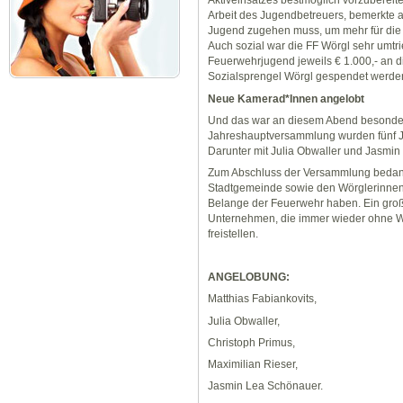
Aktiveinsatzes bestmöglich vorzuberei
Arbeit des Jugendbetreuers, bemerkte al
Jugend zugehen muss, um mehr für die 
Auch sozial war die FF Wörgl sehr umtr
Feuerwehrjugend jeweils € 1.000,- an die
Sozialsprengel Wörgl gespendet werde
Neue Kamerad*Innen angelobt
Und das war an diesem Abend besonder
Jahreshauptversammlung wurden fünf J
Darunter mit Julia Obwaller und Jasmi
Zum Abschluss der Versammlung bedank
Stadtgemeinde sowie den Wörglerinnen u
Belange der Feuerwehr haben. Ein gro
Unternehmen, die immer wieder ohne We
freistellen.
ANGELOBUNG:
Matthias Fabiankovits,
Julia Obwaller,
Christoph Primus,
Maximilian Rieser,
Jasmin Lea Schönauer.