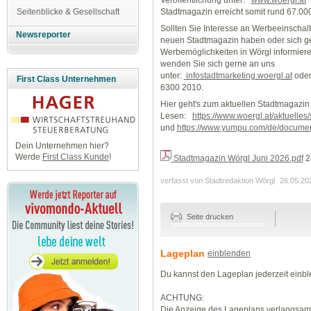
Stadtmagazin erreicht somit rund 67.0
Seitenblicke & Gesellschaft
Sollten Sie Interesse an Werbeeinschal
Newsreporter
neuen Stadtmagazin haben oder sich ge
Werbemöglichkeiten in Wörgl informiere
wenden Sie sich gerne an uns
unter:
infostadtmarketing.woergl.at
oder
First Class Unternehmen
6300 2010.
Hier geht's zum aktuellen Stadtmagazin
Lesen:
https://www.woergl.at/aktuelles
und
https://www.yumpu.com/de/documen
Dein Unternehmen hier?
Werde
First Class Kunde
!
Stadtmagazin Wörgl Juni 2026.pdf
2
verfasst von Stadtredaktion Wörgl
26.05.20
Seite drucken
Lageplan
einblenden
Du kannst den Lageplan jederzeit einb
ACHTUNG:
Die Anzeige des Lageplans verlangsamt