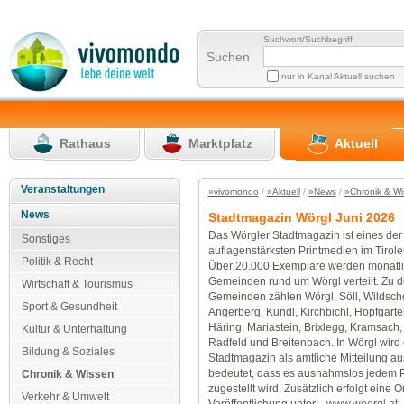
Suchwort/Suchbegriff
Suchen
nur in Kanal Aktuell suchen
Rathaus
Marktplatz
Aktuell
Veranstaltungen
»vivomondo
/
»Aktuell
/
»News
/
»Chronik & W
News
Stadtmagazin Wörgl Juni 2026
Das Wörgler Stadtmagazin ist eines der
Sonstiges
auflagenstärksten Printmedien im Tirole
Politik & Recht
Über 20.000 Exemplare werden monatli
Gemeinden rund um Wörgl verteilt. Zu d
Wirtschaft & Tourismus
Gemeinden zählen Wörgl, Söll, Wildsch
Sport & Gesundheit
Angerberg, Kundl, Kirchbichl, Hopfgarten
Häring, Mariastein, Brixlegg, Kramsach,
Kultur & Unterhaltung
Radfeld und Breitenbach. In Wörgl wird
Bildung & Soziales
Stadtmagazin als amtliche Mitteilung a
bedeutet, dass es ausnahmslos jedem 
Chronik & Wissen
zugestellt wird. Zusätzlich erfolgt eine O
Verkehr & Umwelt
Veröffentlichung unter:
www.woergl.at
.