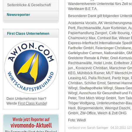
Wanderreitverein Unterinntal fürs Zelt
Seitenblicke & Gesellschaft
Werkteam B.E.T.A.
Newsreporter
Besonderer Dank gilt folgenden Unterst
Academia Vocalis, AK Versicherungsmak
Pertl, Rechtsanwälte, Auer Korbinian, A
Papierhandlung Zangerl, Cafe Ibounig, C
First Class Unternehmen
Chaimowicz Max, Contrast Bar, Wieser B
Express-Interfracht Internationale Sped
Farthofer GmbH, Feiersinger Christiane
Gartelgruber Carmen, Nationalrätin, GMA
Greiderer Renate & Peter, Greil-Komusl
Rechtsanwälte, Hotel Linde, Entleitner 
jun., Kovacevic Christian, Marschner 
KEG, Mühlböck Rainer, MUT MenschUm
Leasing AG, Palla Richard, Pantz Inge,
Christian, Schiller Ernst, Semmel Hannel
Wörgl, Stadtapotheke Wörgl, Stawa Geo
Wörgl, Ausschuss für Gesundheit und Fa
Peter, Tirol Milch Wörgl GmbH, Tom Tai
Dein Unternehmen hier?
Tröger Wolfgang, Unterkrumbacher-Bau
Werde
First Class Kunde
!
Hedi, Bürgermeisterin, Weingut Daschl,
GmbH, ZW-Office, Weich & Zott OHG
Foto: Wiedl
verfasst von Sarah Saringer
04.10.2011 12: