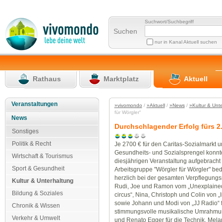
Suchwort/Suchbegriff
Suchen
nur in Kanal Aktuell suchen
Rathaus
Marktplatz
Aktuell
Veranstaltungen
»vivomondo
/
»Aktuell
/
»News
/
»Kultur & Unt
für Wörgler“
News
Durchschlagender Erfolg fürs 2.
Sonstiges
Politik & Recht
Je 2700 € für den Caritas-Sozialmarkt 
Gesundheits- und Sozialsprengel konnt
Wirtschaft & Tourismus
diesjährigen Veranstaltung aufgebracht
Sport & Gesundheit
Arbeitsgruppe "Wörgler für Wörgler" bed
herzlich bei der gesamten Verpflegung
Kultur & Unterhaltung
Rudi, Joe und Ramon vom „Unexplained
Bildung & Soziales
circus“, Nina, Christoph und Colin von „I
sowie Johann und Modi von „JJ Radio“ f
Chronik & Wissen
stimmungsvolle musikalische Umrahmung
Verkehr & Umwelt
und Renato Egger für die Technik, Mel