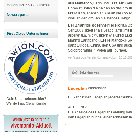
aus
Flamenco, Latin und Jazz
. Mit Ko
Seitenblicke & Gesellschaft
Corea knüpfen die beiden an das größte
Francisco
, ebenso an wie an die coole
Newsreporter
oder an den großen Meister des Tango, A
Der 27jährige Rosenheimer
Florian O
Seit 2003 spielt er als Leadgitarrist mit
I
First Class Unternehmen
arbeitet u.a. mit Musikern wie
Greg Lak
Mann’s Earthband),
Leslie
Mandoki
(So
ganz Europa, China, den USA und auch i
Soloprogramm in Polen auf Tournee.
verfasst von Verein Komma Kultur
18.11.20
Seite drucken
Lageplan
einblenden
Du kannst den Lageplan jederzeit einb
Dein Unternehmen hier?
Werde
First Class Kunde
!
ACHTUNG:
Die Anzeige des Lageplans verlangsamt
den Lageplan nur bei einer schnellen I