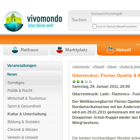
Suchwort/Suchbegriff
Suchen
nur in Kanal Aktuell suchen
Rathaus
Marktplatz
Aktuell
Veranstaltungen
»vivomondo
/
»Aktuell
/
»News
/
»Kultur & Unt
News
Gitarrenduo: Florian Opahle & 
Sonstiges
Samstag, 29. Januar 2011, 20:00
Politik & Recht
Gitarrenmusik: Latin - Flamenco - Fus
Wirtschaft & Tourismus
Der
Weltklassegitarrist
Florian Opahle
Sport & Gesundheit
Nordamerikatournee mit
Ian Anderson 
wird am
29.01.2011
gemeinsam mit s
Kultur & Unterhaltung
Duopartner
Armin Ruppel
wieder das
Bildung & Soziales
Wörgl
beehren.
Chronik & Wissen
Verkehr & Umwelt
Die beiden hochkarätigen Musiker präs