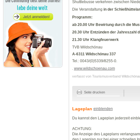
Shuttlebusse verkehren zwischen Niede
Die Veranstaltung
in der Schießhüttela
Programm:
ab 20.00 Uhr Bewirtung durch die Mus
20.30 Uhr Entzünden der Jahreszahl d
21.30 Uhr Klangfeuerwerk
TVB Wildschönau
A-6311 Wildschönau 337
Tel.: 0043/(0)5339/8255-0.
.
www.wildschoenau.com
verfasst von Tourismusverband Wildschön
Seite drucken
Lageplan
einblenden
Du kannst den Lageplan jederzeit einb
ACHTUNG:
Die Anzeige des Lageplans verlangsamt
den Lageplan nur bei einer schnellen I