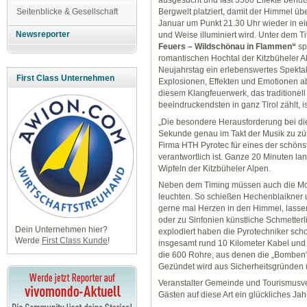
ausgesucht und fast 3500 Effekte behut
Seitenblicke & Gesellschaft
Bergwelt platziert, damit der Himmel üb
Januar um Punkt 21.30 Uhr wieder in ein
Newsreporter
und Weise illuminiert wird. Unter dem Ti
Feuers – Wildschönau in Flammen“
spi
romantischen Hochtal der Kitzbüheler 
Neujahrstag ein erlebenswertes Spektak
First Class Unternehmen
Explosionen, Effekten und Emotionen ab.
diesem Klangfeuerwerk, das traditionell
beeindruckendsten in ganz Tirol zählt, ist
„Die besondere Herausforderung bei die
Sekunde genau im Takt der Musik zu zün
Firma HTH Pyrotec für eines der schönst
verantwortlich ist. Ganze 20 Minuten la
Wipfeln der Kitzbüheler Alpen.
Neben dem Timing müssen auch die Moti
leuchten. So schießen Hechenblaikner 
gerne mal Herzen in den Himmel, lassen 
oder zu Sinfonien künstliche Schmetterli
Dein Unternehmen hier?
explodiert haben die Pyrotechniker scho
Werde
First Class Kunde
!
insgesamt rund 10 Kilometer Kabel und 
die 600 Rohre, aus denen die „Bomben“
Gezündet wird aus Sicherheitsgründen 
Veranstalter Gemeinde und Tourismus
Gästen auf diese Art ein glückliches Jah