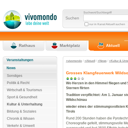
Suchwort/Suchbegriff
Suchen
nur in Kanal Aktuell suchen
Rathaus
Marktplatz
Aktuell
Veranstaltungen
»vivomondo
/
»Aktuell
/
»News
/
»Kultur & Unt
News
Grosses Klangfeuerwerk Wildsc
Sonstiges
Politik & Recht
Wo Herzen in den Himmel fliegen und 
Sternen flirten
Wirtschaft & Tourismus
Tradition verpflichtet: Am 1. Januar ste
Sport & Gesundheit
Wildschönau
Kultur & Unterhaltung
wieder eines der stimmungsvollsten 
Bildung & Soziales
Tirols
Rund 200 Stunden haben die Pyrotechn
Chronik & Wissen
Choreografie gefeilt, stimmungsvolle M
Verkehr & Umwelt