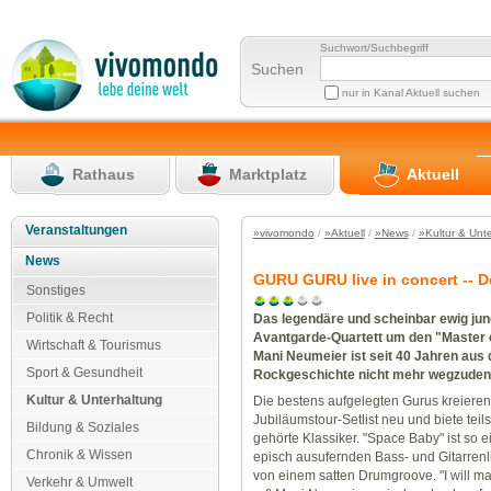
Suchwort/Suchbegriff
Suchen
nur in Kanal Aktuell suchen
Rathaus
Marktplatz
Aktuell
Veranstaltungen
»vivomondo
/
»Aktuell
/
»News
/
»Kultur & Unt
News
GURU GURU live in concert -- Do
Sonstiges
Politik & Recht
Das legendäre und scheinbar ewig ju
Avantgarde-Quartett um den "Master
Wirtschaft & Tourismus
Mani Neumeier ist seit 40 Jahren aus
Sport & Gesundheit
Rockgeschichte nicht mehr wegzuden
Kultur & Unterhaltung
Die bestens aufgelegten Gurus kreieren 
Jubiläumstour-Setlist neu und biete teils
Bildung & Soziales
gehörte Klassiker. "Space Baby" ist so 
Chronik & Wissen
episch ausufernden Bass- und Gitarrenl
von einem satten Drumgroove. "I will m
Verkehr & Umwelt