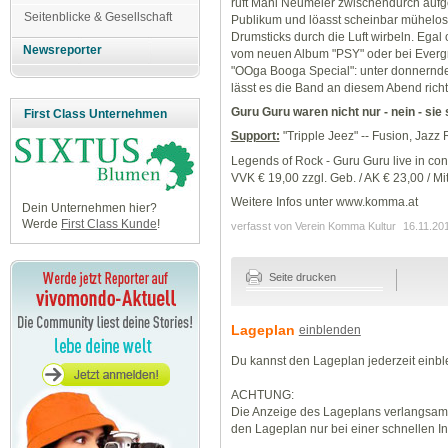
ruft Mani Neumeier zwischendurch aufg
Seitenblicke & Gesellschaft
Publikum und löasst scheinbar mühelos
Drumsticks durch die Luft wirbeln. Egal
Newsreporter
vom neuen Album "PSY" oder bei Everg
"OOga Booga Special": unter donnernd
lässt es die Band an diesem Abend richt
Guru Guru waren nicht nur - nein - sie
First Class Unternehmen
Support:
"Tripple Jeez" -- Fusion, Jazz
Legends of Rock - Guru Guru live in con
VVK € 19,00 zzgl. Geb. / AK € 23,00 / Mit
Weitere Infos unter www.komma.at
Dein Unternehmen hier?
Werde
First Class Kunde
!
verfasst von Verein Komma Kultur
16.11.20
Seite drucken
Lageplan
einblenden
Du kannst den Lageplan jederzeit einb
ACHTUNG:
Die Anzeige des Lageplans verlangsamt
den Lageplan nur bei einer schnellen I