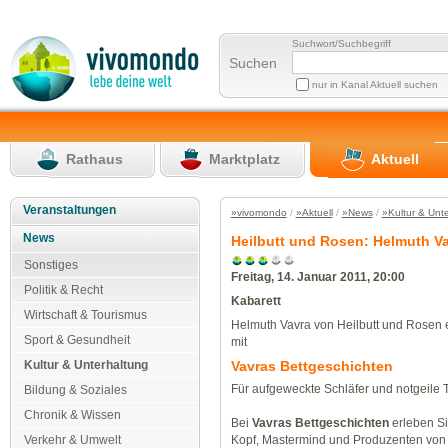
Suchwort/Suchbegriff
Suchen
nur in Kanal Aktuell suchen
Rathaus
Marktplatz
Aktuell
Veranstaltungen
»vivomondo
/
»Aktuell
/
»News
/
»Kultur & Unt
News
Heilbutt und Rosen: Helmuth Va
Sonstiges
Freitag, 14. Januar 2011, 20:00
Politik & Recht
Kabarett
Wirtschaft & Tourismus
Helmuth Vavra von Heilbutt und Rosen e
Sport & Gesundheit
mit
Kultur & Unterhaltung
Vavras Bettgeschichten
Für aufgeweckte Schläfer und notgeile
Bildung & Soziales
Chronik & Wissen
Bei
Vavras Bettgeschichten
erleben Si
Verkehr & Umwelt
Kopf, Mastermind und Produzenten von