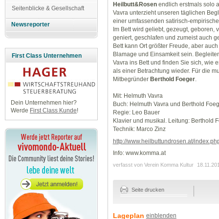
Heilbutt&Rosen
endlich erstmals solo 
Seitenblicke & Gesellschaft
Vavra unterzieht unseren täglichen Begle
einer umfassenden satirisch-empirische
Newsreporter
Im Bett wird geliebt, gezeugt, geboren, 
geniert, geschlafen und zumeist auch g
Bett kann Ort größter Freude, aber auch b
Blamage und Einsamkeit sein. Begleite
First Class Unternehmen
Vavra ins Bett und finden Sie sich, wie
als einer Betrachtung wieder. Für die m
Mitbegründer
Berthold Foeger
.
Mit: Helmuth Vavra
Dein Unternehmen hier?
Buch: Helmuth Vavra und Berthold Foeg
Werde
First Class Kunde
!
Regie: Leo Bauer
Klavier und musikal. Leitung: Berthold 
Technik: Marco Zinz
http://www.heilbuttundrosen.at/index.ph
Info: www.komma.at
verfasst von Verein Komma Kultur
18.11.20
Seite drucken
Lageplan
einblenden