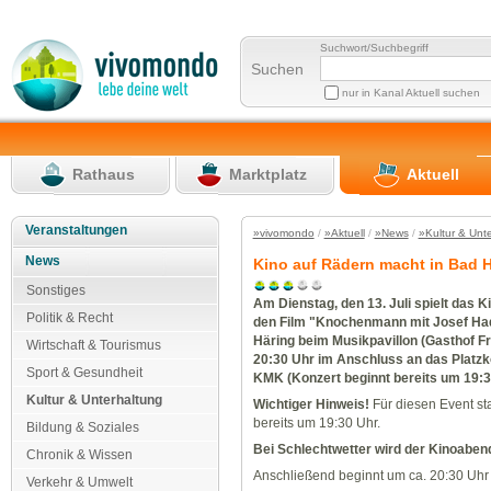
Suchwort/Suchbegriff
Suchen
nur in Kanal Aktuell suchen
Rathaus
Marktplatz
Aktuell
Veranstaltungen
»vivomondo
/
»Aktuell
/
»News
/
»Kultur & Unt
News
Kino auf Rädern macht in Bad H
Sonstiges
Am Dienstag, den 13. Juli spielt das K
Politik & Recht
den Film "Knochenmann mit Josef Had
Häring beim Musikpavillon (Gasthof Fr
Wirtschaft & Tourismus
20:30 Uhr im Anschluss an das Platzk
Sport & Gesundheit
KMK (Konzert beginnt bereits um 19:3
Kultur & Unterhaltung
Wichtiger Hinweis!
Für diesen Event sta
bereits um 19:30 Uhr.
Bildung & Soziales
Bei Schlechtwetter wird der Kinoabend 
Chronik & Wissen
Anschließend beginnt um ca. 20:30 Uhr 
Verkehr & Umwelt