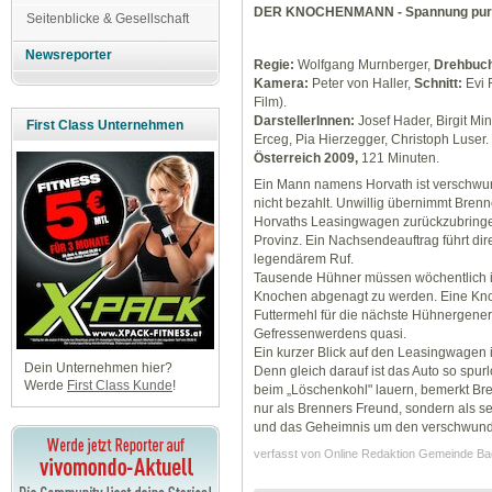
DER KNOCHENMANN - Spannung pur m
Seitenblicke & Gesellschaft
Newsreporter
Regie:
Wolfgang Murnberger,
Drehbuch
Kamera:
Peter von Haller,
Schnitt:
Evi
Film).
DarstellerInnen:
Josef Hader, Birgit Mi
First Class Unternehmen
Erceg, Pia Hierzegger, Christoph Luser.
Österreich 2009,
121 Minuten.
Ein Mann namens Horvath ist verschwun
nicht bezahlt. Unwillig übernimmt Brenn
Horvaths Leasingwagen zurückzubringen
Provinz. Ein Nachsendeauftrag führt dir
legendärem Ruf.
Tausende Hühner müssen wöchentlich ihr
Knochen abgenagt zu werden. Eine Kn
Futtermehl für die nächste Hühnergener
Gefressenwerdens quasi.
Ein kurzer Blick auf den Leasingwagen 
Dein Unternehmen hier?
Denn gleich darauf ist das Auto so spur
Werde
First Class Kunde
!
beim „Löschenkohl" lauern, bemerkt Bren
nur als Brenners Freund, sondern als se
und das Geheimnis um den verschwunden
verfasst von Online Redaktion Gemeinde B