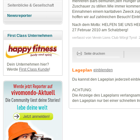
mehreren Bars bemühen,den Hunger un
Seitenblicke & Gesellschaft
Zuschauer zu stillen.Wie immer komme
Einnahmen einem karitativen Zweck zu
Newsreporter
hoffen wir auf zahlreichen Besuch! Eintri
Nach dem Motto: HELFEN SIE UNS HELFE
27.Februar 2010 am Schatzberg!
First Class Unternehmen
verfasst von Verein Lions Club Wörgl Tyrol
Seite drucken
Dein Unternehmen hier?
Werde
First Class Kunde
!
Lageplan
einblenden
Du kannst den Lageplan jederzeit einb
ACHTUNG:
Die Anzeige des Lageplans verlangsamt
den Lageplan nur bei einer schnellen I