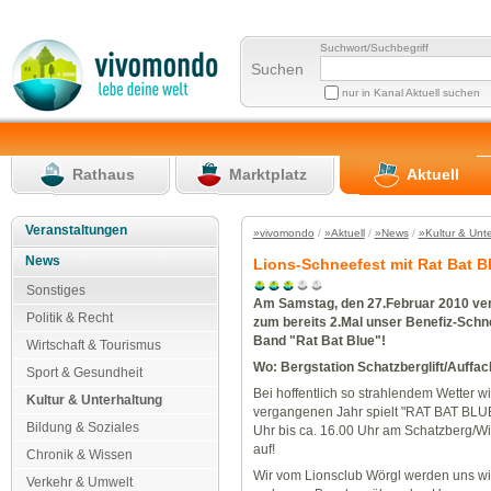
Suchwort/Suchbegriff
Suchen
nur in Kanal Aktuell suchen
Rathaus
Marktplatz
Aktuell
Veranstaltungen
»vivomondo
/
»Aktuell
/
»News
/
»Kultur & Unt
News
Lions-Schneefest mit Rat Bat B
Sonstiges
Am Samstag, den 27.Februar 2010 ver
Politik & Recht
zum bereits 2.Mal unser Benefiz-Schn
Band "Rat Bat Blue"!
Wirtschaft & Tourismus
Wo: Bergstation Schatzberglift/Auffac
Sport & Gesundheit
Bei hoffentlich so strahlendem Wetter w
Kultur & Unterhaltung
vergangenen Jahr spielt "RAT BAT BLUE
Bildung & Soziales
Uhr bis ca. 16.00 Uhr am Schatzberg/Wi
auf!
Chronik & Wissen
Wir vom Lionsclub Wörgl werden uns wi
Verkehr & Umwelt