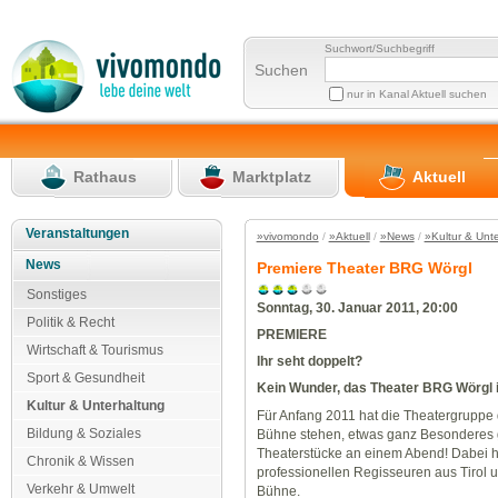
Suchwort/Suchbegriff
Suchen
nur in Kanal Aktuell suchen
Rathaus
Marktplatz
Aktuell
Veranstaltungen
»vivomondo
/
»Aktuell
/
»News
/
»Kultur & Unt
News
Premiere Theater BRG Wörgl
Sonstiges
Sonntag, 30. Januar 2011, 20:00
Politik & Recht
PREMIERE
Wirtschaft & Tourismus
Ihr seht doppelt?
Sport & Gesundheit
Kein Wunder, das Theater BRG Wörgl i
Kultur & Unterhaltung
Für Anfang 2011 hat die Theatergruppe 
Bildung & Soziales
Bühne stehen, etwas ganz Besonderes g
Theaterstücke an einem Abend! Dabei ho
Chronik & Wissen
professionellen Regisseuren aus Tirol u
Verkehr & Umwelt
Bühne.