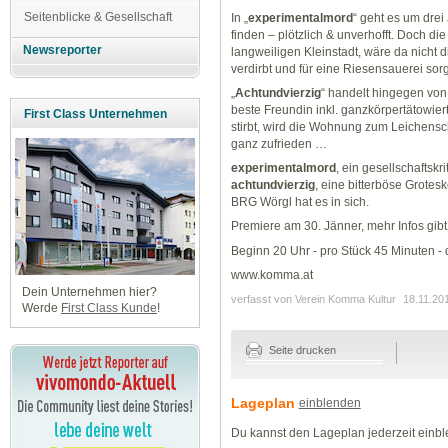
Seitenblicke & Gesellschaft
In „
experimentalmord
“ geht es um drei
finden – plötzlich & unverhofft. Doch di
Newsreporter
langweiligen Kleinstadt, wäre da nicht d
verdirbt und für eine Riesensauerei sor
„
Achtundvierzig
“ handelt hingegen von
beste Freundin inkl. ganzkörpertätowie
First Class Unternehmen
stirbt, wird die Wohnung zum Leichensc
ganz zufrieden …
experimentalmord
, ein gesellschaftsk
achtundvierzig
, eine bitterböse Grotes
BRG Wörgl hat es in sich.
Premiere am 30. Jänner, mehr Infos gibt
Beginn 20 Uhr - pro Stück 45 Minuten 
www.komma.at
Dein Unternehmen hier?
verfasst von Verein Komma Kultur
18.11.20
Werde
First Class Kunde
!
Seite drucken
Lageplan
einblenden
Du kannst den Lageplan jederzeit einb