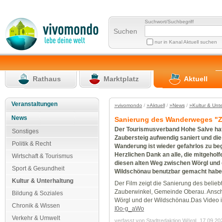
Suchwort/Suchbegriff
Suchen
nur in Kanal Aktuell suchen
Rathaus
Marktplatz
Aktuell
Veranstaltungen
»vivomondo
/
»Aktuell
/
»News
/
»Kultur & Unt
News
Sanierung des Wanderweges "Z
Der Tourismusverband Hohe Salve ha
Sonstiges
Zaubersteig aufwendig saniert und die
Politik & Recht
Wanderung ist wieder gefahrlos zu be
Herzlichen Dank an alle, die mitgeholf
Wirtschaft & Tourismus
diesen alten Weg zwischen Wörgl und 
Sport & Gesundheit
Wildschönau benutzbar gemacht habe
Kultur & Unterhaltung
Der Film zeigt die Sanierung des bel
Zauberwinkel, Gemeinde Oberau. Ansch
Bildung & Soziales
Wörgl und der Wildschönau.Das Video is
Chronik & Wissen
I0o-g_aWo
Verkehr & Umwelt
verfasst von Stadtredaktion Wörgl
17.09.20