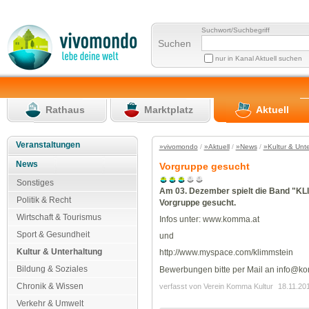
Suchwort/Suchbegriff
Suchen
nur in Kanal Aktuell suchen
Rathaus
Marktplatz
Aktuell
Veranstaltungen
»vivomondo
/
»Aktuell
/
»News
/
»Kultur & Unt
News
Vorgruppe gesucht
Sonstiges
Am 03. Dezember spielt die Band "KL
Politik & Recht
Vorgruppe gesucht.
Wirtschaft & Tourismus
Infos unter: www.komma.at
Sport & Gesundheit
und
Kultur & Unterhaltung
http://www.myspace.com/klimmstein
Bildung & Soziales
Bewerbungen bitte per Mail an info@k
Chronik & Wissen
verfasst von Verein Komma Kultur
18.11.20
Verkehr & Umwelt