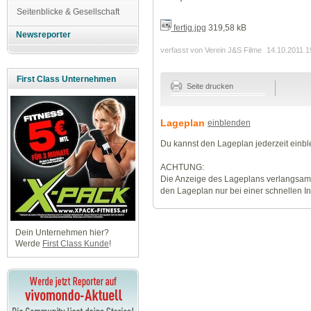
Seitenblicke & Gesellschaft
fertig.jpg
319,58 kB
Newsreporter
verfasst von Verein J&S Filme
14.10.2011 1
First Class Unternehmen
Seite drucken
Lageplan
einblenden
Du kannst den Lageplan jederzeit einb
ACHTUNG:
Die Anzeige des Lageplans verlangsamt
den Lageplan nur bei einer schnellen I
Dein Unternehmen hier?
Werde
First Class Kunde
!