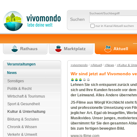
Suchwort/Suchbegriff
Suchen
nur in Kanal Aktuell suchen
Rathaus
Marktplatz
Aktuell
Veranstaltungen
»vivomondo
/
»Aktuell
/
»News
/
»Kultur & Unt
News
Wir sind jetzt auf Vivomondo ve
Sonstiges
Lehnen Sie sich entspannt zurück und
Politik & Recht
sich und Ihre Kunden fesseln vor dem
der Leinwand. Alles Andere übernehm
Wirtschaft & Tourismus
JS-Filme aus Wörgl/ Kirchbichl steht f
Sport & Gesundheit
und professionelle Umsetzung von Fi
Kultur & Unterhaltung
jeglicher Art. Egal ob Imagefilm, Werb
Musikvideo. Unser junges, motivierte
Bildung & Soziales
übernimmt für Sie den gesamten Ablau
Chronik & Wissen
bis zum fertigen bewegten Bild.
Verkehr & Umwelt
www.js-filme.com