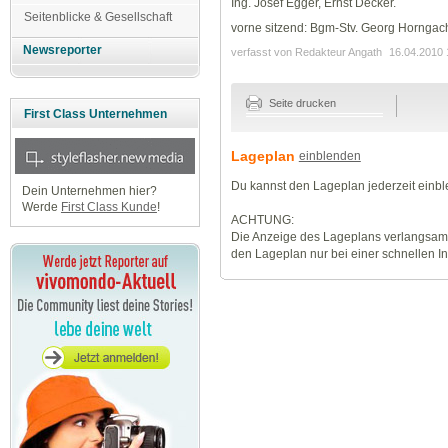
Ing. Josef Egger, Ernst Decker.
Seitenblicke & Gesellschaft
vorne sitzend: Bgm-Stv. Georg Horngac
Newsreporter
verfasst von Redakteur Angath
16.04.2010 
Seite drucken
First Class Unternehmen
Lageplan
einblenden
Du kannst den Lageplan jederzeit einb
Dein Unternehmen hier?
Werde
First Class Kunde
!
ACHTUNG:
Die Anzeige des Lageplans verlangsamt
den Lageplan nur bei einer schnellen I