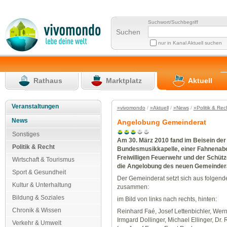
Suchwort/Suchbegriff
Suchen
nur in Kanal Aktuell suchen
Rathaus
Marktplatz
Aktuell
Veranstaltungen
»vivomondo
/
»Aktuell
/
»News
/
»Politik & Rec
News
Angelobung Gemeinderat
Sonstiges
Am 30. März 2010 fand im Beisein der
Politik & Recht
Bundesmusikkapelle, einer Fahnenab
Freiwilligen Feuerwehr und der Schü
Wirtschaft & Tourismus
die Angelobung des neuen Gemeindera
Sport & Gesundheit
Der Gemeinderat setzt sich aus folgend
Kultur & Unterhaltung
zusammen:
Bildung & Soziales
im Bild von links nach rechts, hinten:
Chronik & Wissen
Reinhard Faé, Josef Lettenbichler, Wer
Irmgard Dollinger, Michael Ellinger, Dr.
Verkehr & Umwelt