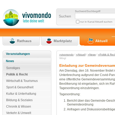
Suchwort/Suchbegriff
Suchen
nur in Kanal Aktuell suchen
Rathaus
Marktplatz
Aktuell
Veranstaltungen
»vivomondo
/
»Aktuell
/
»News
/
»Politik & Rec
Wörgl
News
Einladung zur Gemeindeversam
Sonstiges
Am Dienstag, den 16. November findet 
Politik & Recht
Unterbrechung aufgrund der Covid-Pa
eine öffentliche Gemeindeversammlung s
Wirtschaft & Tourismus
Bevölkerung ist eingeladen, sich im R
Sport & Gesundheit
Tagesordnung einzubringen.
Kultur & Unterhaltung
Tagesordnung:
Bildung & Soziales
Bericht über das Gemeinde-Gesche
Gemeindeordnung
Chronik & Wissen
Anfragen und Diskussionsbeiträg
Verkehr & Umwelt