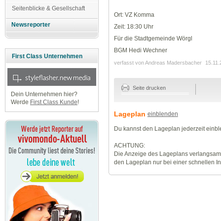
Seitenblicke & Gesellschaft
Ort: VZ Komma
Newsreporter
Zeit: 18:30 Uhr
Für die Stadtgemeinde Wörgl
BGM Hedi Wechner
First Class Unternehmen
verfasst von Andreas Madersbacher
15.11.
Seite drucken
Dein Unternehmen hier?
Werde
First Class Kunde
!
Lageplan
einblenden
Du kannst den Lageplan jederzeit einb
ACHTUNG:
Die Anzeige des Lageplans verlangsamt
den Lageplan nur bei einer schnellen I