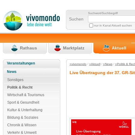
Suchwort/Suchbegriff
Suchen
nur in Kanal Aktuell suchen
Rathaus
Marktplatz
Aktuell
Veranstaltungen
»vivomondo
/
»Aktuell
/
»News
/
»Politik & Rec
News
Live Übertragung der 37. GR-Si
Sonstiges
Politik & Recht
Wirtschaft & Tourismus
Sport & Gesundheit
Kultur & Unterhaltung
Bildung & Soziales
Chronik & Wissen
Verkehr & Umwelt