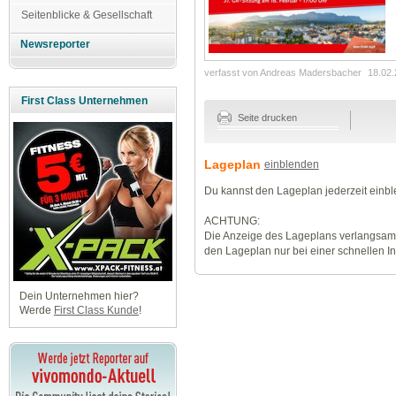
Seitenblicke & Gesellschaft
Newsreporter
verfasst von Andreas Madersbacher
18.02.
First Class Unternehmen
Seite drucken
Lageplan
einblenden
Du kannst den Lageplan jederzeit einb
ACHTUNG:
Die Anzeige des Lageplans verlangsamt
den Lageplan nur bei einer schnellen I
Dein Unternehmen hier?
Werde
First Class Kunde
!