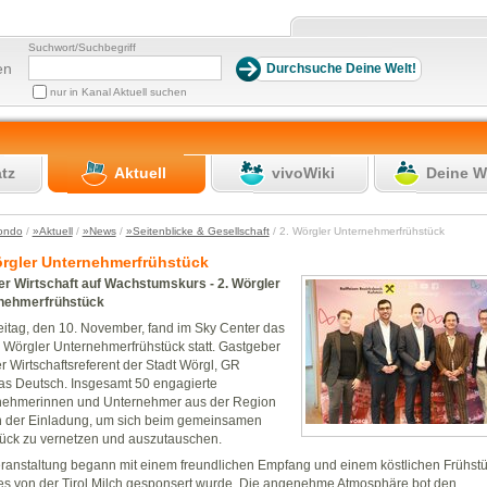
Suchwort/Suchbegriff
en
nur in Kanal Aktuell suchen
atz
Aktuell
vivoWiki
Deine W
ondo
/
»Aktuell
/
»News
/
»Seitenblicke & Gesellschaft
/ 2. Wörgler Unternehmerfrühstück
örgler Unternehmerfrühstück
er Wirtschaft auf Wachstumskurs - 2. Wörgler
nehmerfrühstück
itag, den 10. November, fand im Sky Center das
 Wörgler Unternehmerfrühstück statt. Gastgeber
r Wirtschaftsreferent der Stadt Wörgl, GR
s Deutsch. Insgesamt 50 engagierte
nehmerinnen und Unternehmer aus der Region
n der Einladung, um sich beim gemeinsamen
ück zu vernetzen und auszutauschen.
ranstaltung begann mit einem freundlichen Empfang und einem köstlichen Frühstü
s von der Tirol Milch gesponsert wurde. Die angenehme Atmosphäre bot den