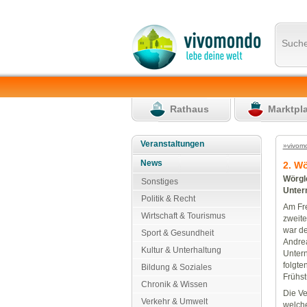
Such
Rathaus
Marktpl
Veranstaltungen
»vivom
News
2. W
Wörgl
Sonstiges
Unter
Politik & Recht
Am Fre
Wirtschaft & Tourismus
zweite
war de
Sport & Gesundheit
Andrea
Kultur & Unterhaltung
Unter
folgte
Bildung & Soziales
Frühst
Chronik & Wissen
Die Ve
Verkehr & Umwelt
welche