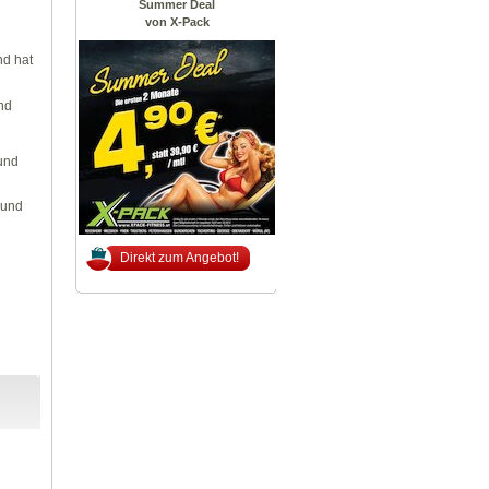
Summer Deal
von X-Pack
nd hat
nd
und
 und
Direkt zum Angebot!