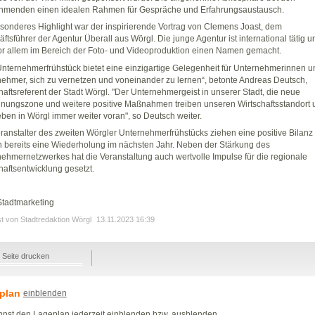
ehmenden einen idealen Rahmen für Gespräche und Erfahrungsaustausch.
sonderes Highlight war der inspirierende Vortrag von Clemens Joast, dem
ftsführer der Agentur Überall aus Wörgl. Die junge Agentur ist international tätig u
or allem im Bereich der Foto- und Videoproduktion einen Namen gemacht.
nternehmerfrühstück bietet eine einzigartige Gelegenheit für Unternehmerinnen u
ehmer, sich zu vernetzen und voneinander zu lernen“, betonte Andreas Deutsch,
haftsreferent der Stadt Wörgl. "Der Unternehmergeist in unserer Stadt, die neue
ungszone und weitere positive Maßnahmen treiben unseren Wirtschaftsstandort 
ben in Wörgl immer weiter voran", so Deutsch weiter.
ranstalter des zweiten Wörgler Unternehmerfrühstücks ziehen eine positive Bilanz
 bereits eine Wiederholung im nächsten Jahr. Neben der Stärkung des
ehmernetzwerkes hat die Veranstaltung auch wertvolle Impulse für die regionale
haftsentwicklung gesetzt.
Stadtmarketing
st von Stadtredaktion Wörgl
13.11.2023 16:39
Seite drucken
plan
einblenden
nst den Lageplan jederzeit einblenden bzw. ausblenden.