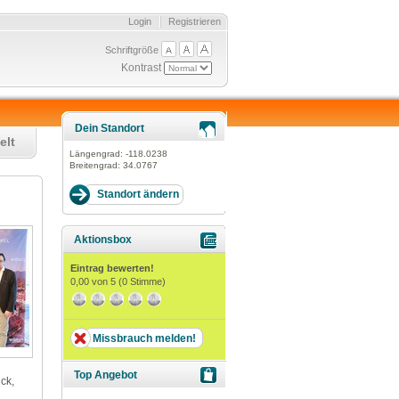
Login
Registrieren
Schriftgröße
Kontrast
Dein Standort
elt
Längengrad:
-118.0238
Breitengrad:
34.0767
Aktionsbox
Eintrag bewerten!
0,00
von 5 (
0
Stimme)
Missbrauch melden!
Top Angebot
ck,