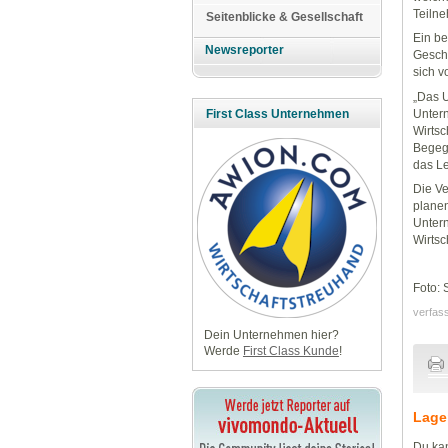
Teiln
Seitenblicke & Gesellschaft
Ein be
Newsreporter
Geschä
sich v
„Das U
Untern
First Class Unternehmen
Wirtsc
Begegn
das Le
Die Ve
planen
Untern
Wirtsc
Foto: 
verfas
Dein Unternehmen hier?
Werde
First Class Kunde
!
Lage
Du kan