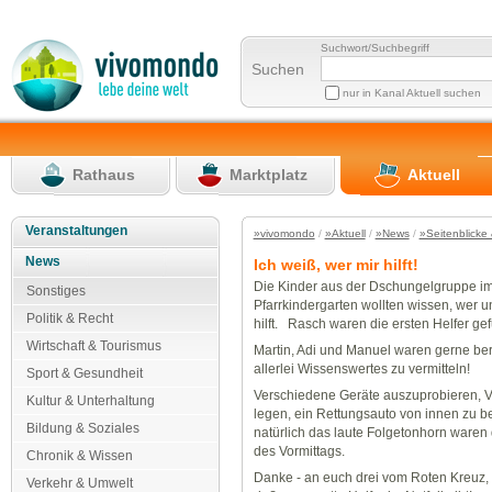
Suchwort/Suchbegriff
Suchen
nur in Kanal Aktuell suchen
Rathaus
Marktplatz
Aktuell
Veranstaltungen
»vivomondo
/
»Aktuell
/
»News
/
»Seitenblicke 
News
Ich weiß, wer mir hilft!
Die Kinder aus der Dschungelgruppe i
Sonstiges
Pfarrkindergarten wollten wissen, wer un
Politik & Recht
hilft. Rasch waren die ersten Helfer ge
Wirtschaft & Tourismus
Martin, Adi und Manuel waren gerne ber
allerlei Wissenswertes zu vermitteln!
Sport & Gesundheit
Verschiedene Geräte auszuprobieren, 
Kultur & Unterhaltung
legen, ein Rettungsauto von innen zu 
Bildung & Soziales
natürlich das laute Folgetonhorn waren 
des Vormittags.
Chronik & Wissen
Danke - an euch drei vom Roten Kreuz, 
Verkehr & Umwelt