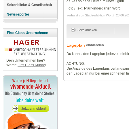
daß es so nette Helfer im Notfall gibt!
Seitenblicke & Gesellschaft
Foto / Text: Pfarrkindergarten Wörgl
Newsreporter
verfasst von Stadtredaktion Wörgl
23.06.20
Seite drucken
First Class Unternehmen
Lageplan
einblenden
Du kannst den Lageplan jederzeit einb
Dein Unternehmen hier?
ACHTUNG:
Werde
First Class Kunde
!
Die Anzeige des Lageplans verlangsamt
den Lageplan nur bei einer schnellen I