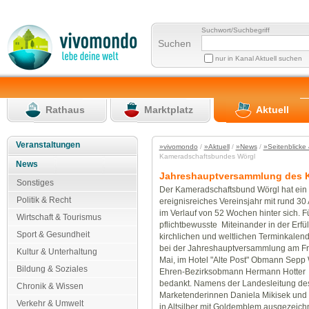
Suchwort/Suchbegriff
Suchen
nur in Kanal Aktuell suchen
Rathaus
Marktplatz
Aktuell
Veranstaltungen
»vivomondo
/
»Aktuell
/
»News
/
»Seitenblicke 
Kameradschaftsbundes Wörgl
News
Jahreshauptversammlung des 
Sonstiges
Der Kameradschaftsbund Wörgl hat ein
Politik & Recht
ereignisreiches Vereinsjahr mit rund 3
im Verlauf von 52 Wochen hinter sich. F
Wirtschaft & Tourismus
pflichtbewusste Miteinander in der Erfü
Sport & Gesundheit
kirchlichen und weltlichen Terminkalen
bei der Jahreshauptversammlung am Fre
Kultur & Unterhaltung
Mai, im Hotel "Alte Post" Obmann Sepp
Bildung & Soziales
Ehren-Bezirksobmann Hermann Hotter ö
bedankt. Namens der Landesleitung de
Chronik & Wissen
Marketenderinnen Daniela Mikisek und 
Verkehr & Umwelt
in Altsilber mit Goldemblem ausgezeic