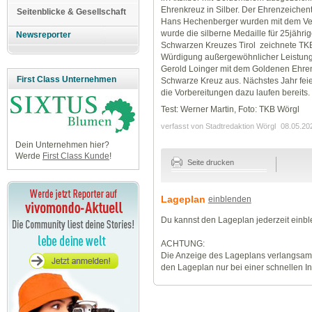
Ehrenkreuz in Silber. Der Ehrenzeiche
Seitenblicke & Gesellschaft
Hans Hechenberger wurden mit dem Verd
wurde die silberne Medaille für 25jährig
Newsreporter
Schwarzen Kreuzes Tirol zeichnete TKB
Würdigung außergewöhnlicher Leistun
Gerold Loinger mit dem Goldenen Ehren
First Class Unternehmen
Schwarze Kreuz aus. Nächstes Jahr feier
die Vorbereitungen dazu laufen bereits.
Test: Werner Martin, Foto: TKB Wörgl
verfasst von Stadtredaktion Wörgl
08.05.20
Dein Unternehmen hier?
Werde
First Class Kunde
!
Seite drucken
Lageplan
einblenden
Du kannst den Lageplan jederzeit einb
ACHTUNG:
Die Anzeige des Lageplans verlangsamt
den Lageplan nur bei einer schnellen I