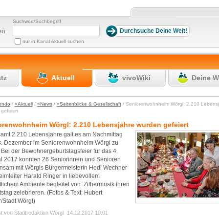
Suchwort/Suchbegriff
en
nur in Kanal Aktuell suchen
atz
Aktuell
vivoWiki
Deine W
ondo
/
»Aktuell
/
»News
/
»Seitenblicke & Gesellschaft
/ Seniorenwohnheim Wörgl: 2.210 Lebens
 gefeiert
orenwohnheim Wörgl: 2.210 Lebensjahre wurden gefeiert
amt 2.210 Lebensjahre galt es am Nachmittag
3. Dezember im Seniorenwohnheim Wörgl zu
. Bei der Bewohnergeburtstagsfeier für das 4.
l 2017 konnten 26 Seniorinnen und Senioren
nsam mit Wörgls Bürgermeisterin Hedi Wechner
imleiter Harald Ringer in liebevollem
lichem Ambiente begleitet von Zithermusik ihren
stag zelebrieren. (Fotos & Text: Hubert
/Stadt Wörgl)
st von Stadtredaktion Wörgl
14.12.2017 10:01