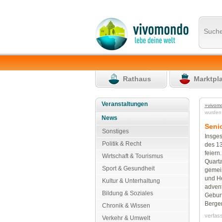
Such
Rathaus
Marktpl
Veranstaltungen
»vivom
wurden
News
Seni
Sonstiges
Insges
Politik & Recht
des 1
feiern
Wirtschaft & Tourismus
Quarta
Sport & Gesundheit
gemei
und He
Kultur & Unterhaltung
advent
Bildung & Soziales
Geburt
Berger
Chronik & Wissen
verfas
Verkehr & Umwelt