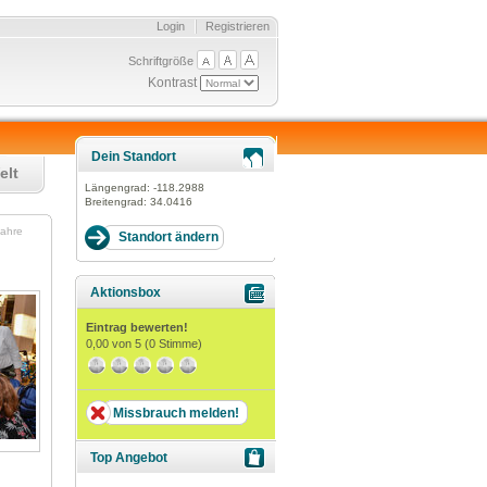
Login
Registrieren
Schriftgröße
Kontrast
Dein Standort
elt
Längengrad:
-118.2988
Breitengrad:
34.0416
jahre
Aktionsbox
Eintrag bewerten!
0,00
von 5 (
0
Stimme)
Missbrauch melden!
Top Angebot