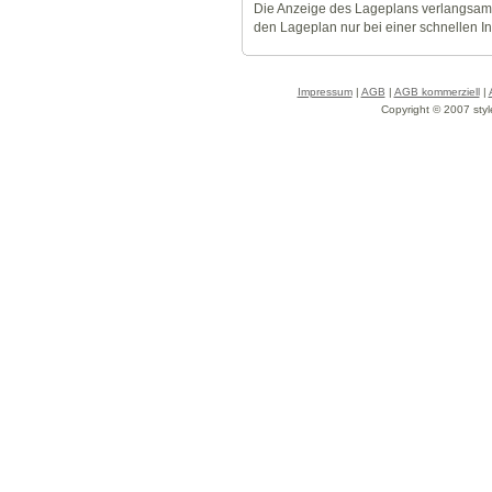
Die Anzeige des Lageplans verlangsamt
den Lageplan nur bei einer schnellen I
Impressum
|
AGB
|
AGB kommerziell
|
Copyright © 2007 styl