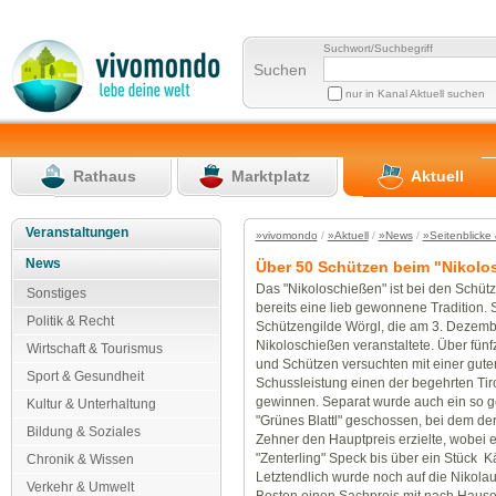
Suchwort/Suchbegriff
Suchen
nur in Kanal Aktuell suchen
Rathaus
Marktplatz
Aktuell
Veranstaltungen
»vivomondo
/
»Aktuell
/
»News
/
»Seitenblicke 
News
Über 50 Schützen beim "Nikolo
Das "Nikoloschießen" ist bei den Schüt
Sonstiges
bereits eine lieb gewonnene Tradition. 
Politik & Recht
Schützengilde Wörgl, die am 3. Dezembe
Nikoloschießen veranstaltete. Über fünf
Wirtschaft & Tourismus
und Schützen versuchten mit einer gute
Sport & Gesundheit
Schussleistung einen der begehrten Tiro
gewinnen. Separat wurde auch ein so 
Kultur & Unterhaltung
"Grünes Blattl" geschossen, bei dem der
Bildung & Soziales
Zehner den Hauptpreis erzielte, wobei 
"Zenterling" Speck bis über ein Stück 
Chronik & Wissen
Letztendlich wurde noch auf die Nikola
Verkehr & Umwelt
Besten einen Sachpreis mit nach Haus