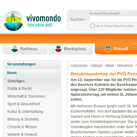
Suchwort/Suchbegriff
Suchen
nur in Kanal Aktuell suchen
Rathaus
Marktplatz
Aktuell
Veranstaltungen
»vivomondo
/
»Aktuell
/
»News
/
»Sonstiges
/ 
News
Bezirkswandertag der PVÖ-Pens
Am 13. September war für die PVÖ Pe
Sonstiges
des Bezirkes Kufstein der Bezirkswa
Politik & Recht
angesagt. Über 220 Mitglieder nutzten
Spätsommertag, um einmal St. Johann
Wirtschaft & Tourismus
sehen.
Sport & Gesundheit
Mit mehreren Bussen ging's nach St. J
Eichenhofliften. Von dort starteten die 
Kultur & Unterhaltung
Damen und Herrn in Richtung Eiferbach
Bildung & Soziales
weiter zum Hornblickspeichersee. Die 
Unentwegten marschierten unter dem 
Chronik & Wissen
Bezirksobmann Hannes Lanner weiter ü
Verkehr & Umwelt