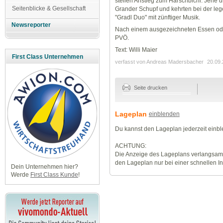
steilen Anstieg zum Harschbichl. Jene 
Seitenblicke & Gesellschaft
Grander Schupf und kehrten bei der leg
"Gradl Duo" mit zünftiger Musik.
Newsreporter
Nach einem ausgezeichneten Essen ode
PVÖ.
Text: Willi Maier
First Class Unternehmen
verfasst von Andreas Madersbacher
20.09.
Seite drucken
Lageplan
einblenden
Du kannst den Lageplan jederzeit einb
ACHTUNG:
Die Anzeige des Lageplans verlangsamt
den Lageplan nur bei einer schnellen I
Dein Unternehmen hier?
Werde
First Class Kunde
!