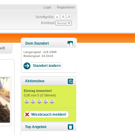
Login
Registrieren
Schriftgröße
Kontrast
Dein Standort
elt
Längengrad:
-118.2988
Breitengrad:
34.0416
Aktionsbox
Eintrag bewerten!
0,00
von 5 (
0
Stimme)
Missbrauch melden!
Top Angebot