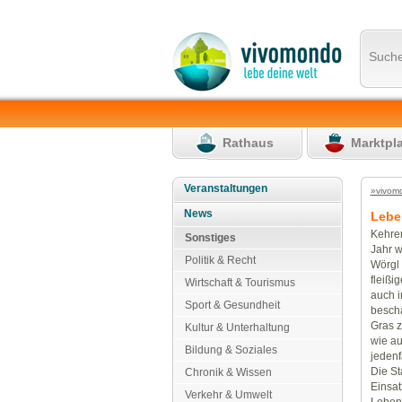
Such
Rathaus
Marktpl
Veranstaltungen
»vivom
News
Lebe
Kehren
Sonstiges
Jahr w
Politik & Recht
Wörgl 
fleißi
Wirtschaft & Tourismus
auch i
Sport & Gesundheit
beschä
Gras z
Kultur & Unterhaltung
wie au
Bildung & Soziales
jedenf
Die St
Chronik & Wissen
Einsat
Verkehr & Umwelt
Lebens