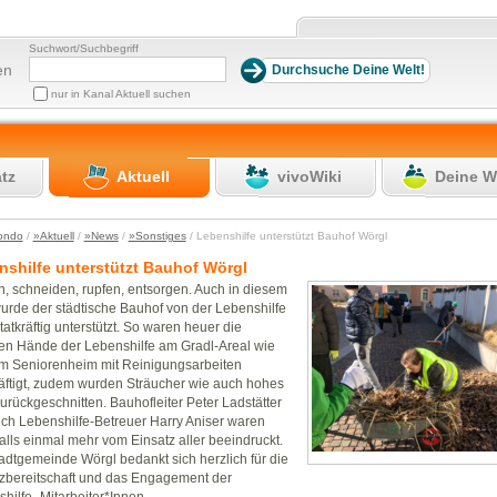
Suchwort/Suchbegriff
en
nur in Kanal Aktuell suchen
atz
Aktuell
vivoWiki
Deine W
ondo
/
»Aktuell
/
»News
/
»Sonstiges
/ Lebenshilfe unterstützt Bauhof Wörgl
nshilfe unterstützt Bauhof Wörgl
, schneiden, rupfen, entsorgen. Auch in diesem
urde der städtische Bauhof von der Lebenshilfe
tatkräftig unterstützt. So waren heuer die
gen Hände der Lebenshilfe am Gradl-Areal wie
m Seniorenheim mit Reinigungsarbeiten
ftigt, zudem wurden Sträucher wie auch hohes
urückgeschnitten. Bauhofleiter Peter Ladstätter
ch Lebenshilfe-Betreuer Harry Aniser waren
alls einmal mehr vom Einsatz aller beeindruckt.
adtgemeinde Wörgl bedankt sich herzlich für die
zbereitschaft und das Engagement der
hilfe- Mitarbeiter*Innen.