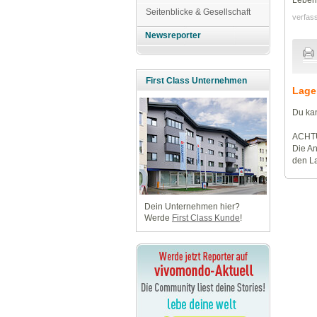
Seitenblicke & Gesellschaft
verfas
Newsreporter
First Class Unternehmen
Lage
Du kan
ACHT
Die An
den La
Dein Unternehmen hier?
Werde
First Class Kunde
!