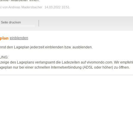
st von Andreas Madersbacher
14.03.2022 10:51
Seite drucken
plan
einblenden
nst den Lageplan jederzeit einblenden bzw. ausblenden.
UNG:
zeige des Lageplans verlangsamt die Ladezeiten auf vivomondo.com. Wir empfeh
geplan nur bei einer schnellen Internetverbindung (ADSL oder höher) zu öffnen.