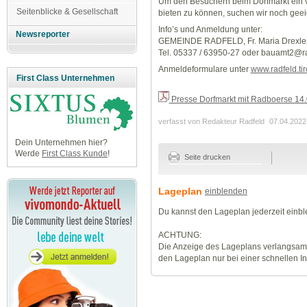
Um den Besuchern beim Dorfmarkt ein 
Seitenblicke & Gesellschaft
bieten zu können, suchen wir noch geeig
Info’s und Anmeldung unter:
Newsreporter
GEMEINDE RADFELD, Fr. Maria Drexler-K
Tel. 05337 / 63950-27 oder bauamt2@radf
Anmeldeformulare unter
www.radfeld.tir
First Class Unternehmen
Presse Dorfmarkt mit Radboerse 14.
verfasst von Redakteur Radfeld
07.04.2022
Dein Unternehmen hier?
Werde
First Class Kunde
!
Seite drucken
Lageplan
einblenden
Du kannst den Lageplan jederzeit einb
ACHTUNG:
Die Anzeige des Lageplans verlangsamt
den Lageplan nur bei einer schnellen I