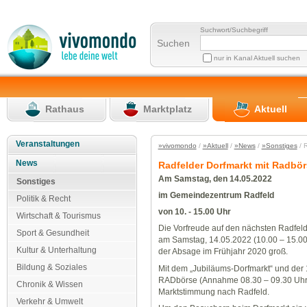
Suchwort/Suchbegriff
Suchen
nur in Kanal Aktuell suchen
Rathaus
Marktplatz
Aktuell
Veranstaltungen
»vivomondo
/
»Aktuell
/
»News
/
»Sonstiges
/ 
News
Radfelder Dorfmarkt mit Radbö
Am Samstag, den 14.05.2022
Sonstiges
im Gemeindezentrum Radfeld
Politik & Recht
von 10. - 15.00 Uhr
Wirtschaft & Tourismus
Die Vorfreude auf den nächsten Radfeld
Sport & Gesundheit
am Samstag, 14.05.2022 (10.00 – 15.00 
Kultur & Unterhaltung
der Absage im Frühjahr 2020 groß.
Bildung & Soziales
Mit dem „Jubiläums-Dorfmarkt“ und der 
RADbörse (Annahme 08.30 – 09.30 Uhr, 
Chronik & Wissen
Marktstimmung nach Radfeld.
Verkehr & Umwelt