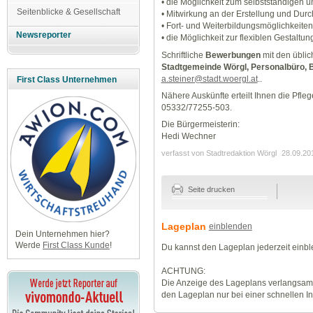
• die Möglichkeit zum selbstständigen u
Seitenblicke & Gesellschaft
• Mitwirkung an der Erstellung und Dur
• Fort- und Weiterbildungsmöglichkeiten
Newsreporter
• die Möglichkeit zur flexiblen Gestaltu
Schriftliche
Bewerbungen
mit den üblic
Stadtgemeinde Wörgl, Personalbüro, 
a.steiner@stadt.woergl.at
..
First Class Unternehmen
Nähere Auskünfte erteilt Ihnen die Pfle
05332/77255-503.
Die Bürgermeisterin:
Hedi Wechner
verfasst von Stadtredaktion Wörgl
28.09.20
Seite drucken
Lageplan
einblenden
Dein Unternehmen hier?
Werde
First Class Kunde
!
Du kannst den Lageplan jederzeit einb
ACHTUNG:
Die Anzeige des Lageplans verlangsamt
den Lageplan nur bei einer schnellen I