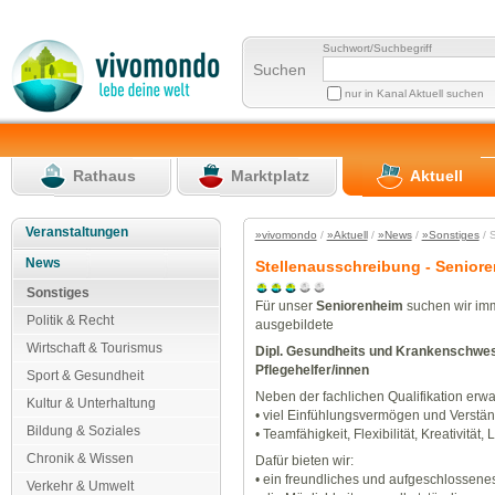
Suchwort/Suchbegriff
Suchen
nur in Kanal Aktuell suchen
Rathaus
Marktplatz
Aktuell
Veranstaltungen
»vivomondo
/
»Aktuell
/
»News
/
»Sonstiges
/ 
News
Stellenausschreibung - Senio
Sonstiges
Für unser
Seniorenheim
suchen wir im
Politik & Recht
ausgebildete
Wirtschaft & Tourismus
Dipl. Gesundheits und Krankenschwes
Pflegehelfer/innen
Sport & Gesundheit
Neben der fachlichen Qualifikation erw
Kultur & Unterhaltung
• viel Einfühlungsvermögen und Verstä
Bildung & Soziales
• Teamfähigkeit, Flexibilität, Kreativitä
Chronik & Wissen
Dafür bieten wir:
• ein freundliches und aufgeschlossene
Verkehr & Umwelt