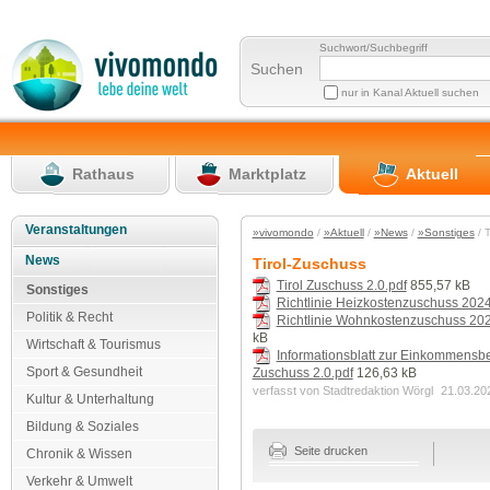
Suchwort/Suchbegriff
Suchen
nur in Kanal Aktuell suchen
Rathaus
Marktplatz
Aktuell
Veranstaltungen
»vivomondo
/
»Aktuell
/
»News
/
»Sonstiges
/ 
News
Tirol-Zuschuss
Tirol Zuschuss 2.0.pdf
855,57 kB
Sonstiges
Richtlinie Heizkostenzuschuss 2024
Politik & Recht
Richtlinie Wohnkostenzuschuss 202
kB
Wirtschaft & Tourismus
Informationsblatt zur Einkommensb
Sport & Gesundheit
Zuschuss 2.0.pdf
126,63 kB
verfasst von Stadtredaktion Wörgl
21.03.20
Kultur & Unterhaltung
Bildung & Soziales
Seite drucken
Chronik & Wissen
Verkehr & Umwelt