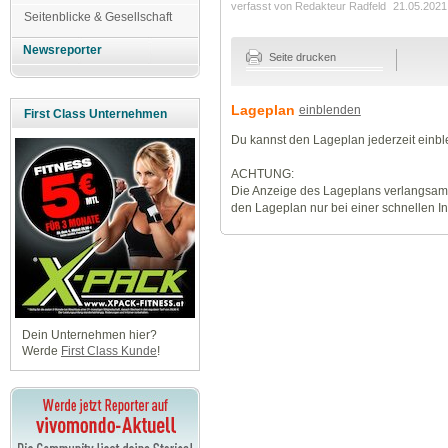
verfasst von Redakteur Radfeld
21.05.2021
Seitenblicke & Gesellschaft
Newsreporter
Seite drucken
Lageplan
einblenden
First Class Unternehmen
Du kannst den Lageplan jederzeit einb
ACHTUNG:
Die Anzeige des Lageplans verlangsamt
den Lageplan nur bei einer schnellen I
Dein Unternehmen hier?
Werde
First Class Kunde
!