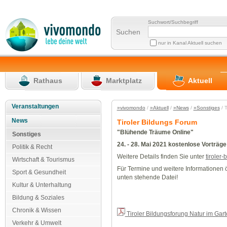
Suchwort/Suchbegriff
Suchen
nur in Kanal Aktuell suchen
Rathaus
Marktplatz
Aktuell
Veranstaltungen
»vivomondo
/
»Aktuell
/
»News
/
»Sonstiges
/ 
News
Tiroler Bildungs Forum
"Blühende Träume Online"
Sonstiges
24. - 28. Mai 2021 kostenlose Vorträg
Politik & Recht
Weitere Details finden Sie unter
tiroler-
Wirtschaft & Tourismus
Für Termine und weitere Informationen ö
Sport & Gesundheit
unten stehende Datei!
Kultur & Unterhaltung
Bildung & Soziales
Chronik & Wissen
Tiroler Bildungsforung Natur im Gart
Verkehr & Umwelt