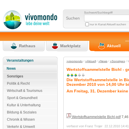
Suchwort/Suchbegriff
Suchen
nur in Kanal Aktuell suchen
Rathaus
Marktplatz
Aktuell
Veranstaltungen
»vivomondo
/
»Aktuell
/
»News
/
»Sonstiges
/ W
News
Wertstoffsammelstelle Bichl - 
Sonstiges
Die Wertstoffsammelstelle in Bi
Politik & Recht
Dezember 2010 von 14,00 Uhr bi
Am Freitag, 31. Dezember keine
Wirtschaft & Tourismus
Sport & Gesundheit
Kultur & Unterhaltung
Bildung & Soziales
Wertstoffsammelstelle Bichl.pdf
7,46
Chronik & Wissen
verfasst von Franz Trojer
22.12.2010 14:41
Verkehr & Umwelt