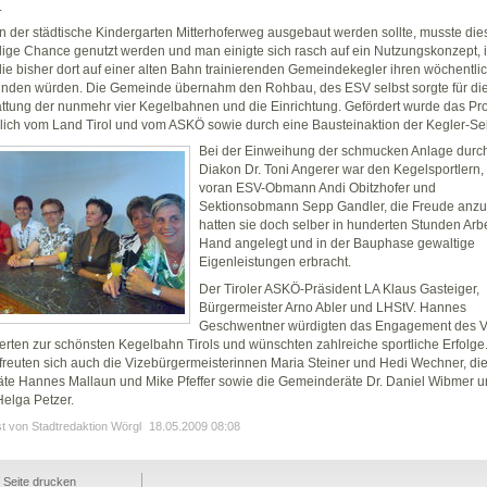
.
n der städtische Kindergarten Mitterhoferweg ausgebaut werden sollte, musste die
ige Chance genutzt werden und man einigte sich rasch auf ein Nutzungskonzept, 
ie bisher dort auf einer alten Bahn trainierenden Gemeindekegler ihren wöchentli
finden würden. Die Gemeinde übernahm den Rohbau, des ESV selbst sorgte für di
ttung der nunmehr vier Kegelbahnen und die Einrichtung. Gefördert wurde das Pro
lich vom Land Tirol und vom ASKÖ sowie durch eine Bausteinaktion der Kegler-Sek
Bei der Einweihung der schmucken Anlage durc
Diakon Dr. Toni Angerer war den Kegelsportlern, 
voran ESV-Obmann Andi Obitzhofer und
Sektionsobmann Sepp Gandler, die Freude anz
hatten sie doch selber in hunderten Stunden Arbe
Hand angelegt und in der Bauphase gewaltige
Eigenleistungen erbracht.
Der Tiroler ASKÖ-Präsident LA Klaus Gasteiger,
Bürgermeister Arno Abler und LHStV. Hannes
Geschwentner würdigten das Engagement des V
ierten zur schönsten Kegelbahn Tirols und wünschten zahlreiche sportliche Erfolge.
freuten sich auch die Vizebürgermeisterinnen Maria Steiner und Hedi Wechner, di
äte Hannes Mallaun und Mike Pfeffer sowie die Gemeinderäte Dr. Daniel Wibmer 
elga Petzer.
st von Stadtredaktion Wörgl
18.05.2009 08:08
Seite drucken