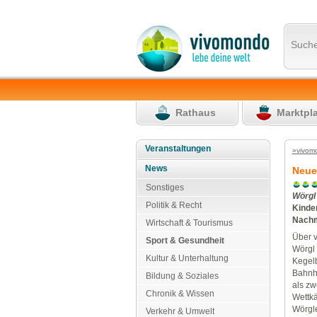
Such
Rathaus
Marktpl
Veranstaltungen
»vivom
News
Neue
Sonstiges
Wörgl
Politik & Recht
Kinde
Nachm
Wirtschaft & Tourismus
Über v
Sport & Gesundheit
Wörgl 
Kultur & Unterhaltung
Kegelb
Bahnho
Bildung & Soziales
als zw
Chronik & Wissen
Wettkä
Wörgl
Verkehr & Umwelt