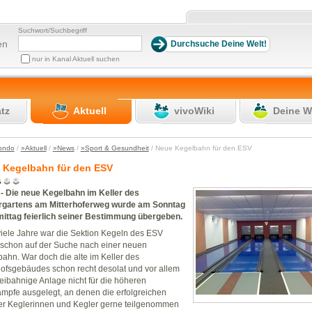
Suchwort/Suchbegriff
en
nur in Kanal Aktuell suchen
atz
Aktuell
vivoWiki
Deine W
ondo
/
»Aktuell
/
»News
/
»Sport & Gesundheit
/ Neue Kegelbahn für den ESV
 Kegelbahn für den ESV
- Die neue Kegelbahn im Keller des
rgartens am Mitterhoferweg wurde am Sonntag
ittag feierlich seiner Bestimmung übergeben.
iele Jahre war die Sektion Kegeln des ESV
schon auf der Suche nach einer neuen
ahn. War doch die alte im Keller des
fsgebäudes schon recht desolat und vor allem
eibahnige Anlage nicht für die höheren
mpfe ausgelegt, an denen die erfolgreichen
er Keglerinnen und Kegler gerne teilgenommen