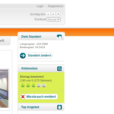
Login
Registrieren
Schriftgröße
Kontrast
Dein Standort
elt
Längengrad:
-118.2988
Breitengrad:
34.0416
Aktionsbox
Eintrag bewerten!
2,90
von 5 (
173
Stimmen)
Missbrauch melden!
Top Angebot