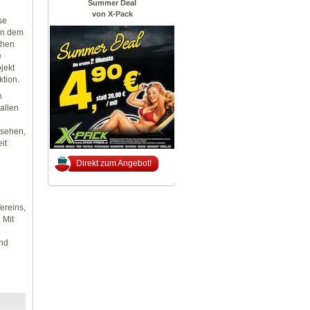
Summer Deal
von X-Pack
se
in dem
chen
e
jekt
tion.
h
allen
usehen,
it
Direkt zum Angebot!
ereins,
 Mit
e
und