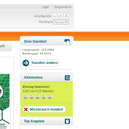
Login
Registrieren
Schriftgröße
Kontrast
Dein Standort
elt
Längengrad:
-118.2988
Breitengrad:
34.0416
Aktionsbox
Eintrag bewerten!
0,00
von 5 (
0
Stimme)
Missbrauch melden!
Top Angebot