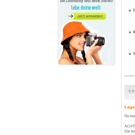
D
M
S
verfas
Lage
Du kan
ACHT
Die An