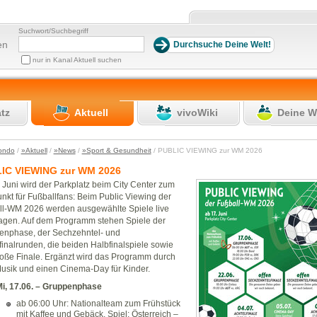
Suchwort/Suchbegriff
en
nur in Kanal Aktuell suchen
atz
Aktuell
vivoWiki
Deine W
ondo
/
»Aktuell
/
»News
/
»Sport & Gesundheit
/ PUBLIC VIEWING zur WM 2026
IC VIEWING zur WM 2026
 Juni wird der Parkplatz beim City Center zum
unkt für Fußballfans: Beim Public Viewing der
ll-WM 2026 werden ausgewählte Spiele live
agen. Auf dem Programm stehen Spiele der
enphase, der Sechzehntel- und
finalrunden, die beiden Halbfinalspiele sowie
oße Finale. Ergänzt wird das Programm durch
usik und einen Cinema-Day für Kinder.
i, 17.06. – Gruppenphase
ab 06:00 Uhr: Nationalteam zum Frühstück
mit Kaffee und Gebäck, Spiel: Österreich –