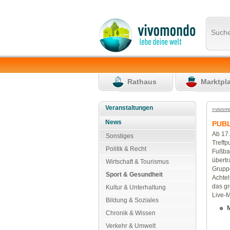
Such
Rathaus
Marktpl
Veranstaltungen
»vivom
News
PUBL
Ab 17.
Sonstiges
Treffp
Politik & Recht
Fußba
übertr
Wirtschaft & Tourismus
Grupp
Sport & Gesundheit
Achtel
das gr
Kultur & Unterhaltung
Live-M
Bildung & Soziales
M
Chronik & Wissen
Verkehr & Umwelt