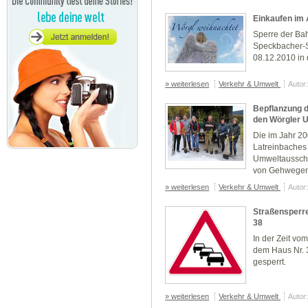
Einkaufen im
Sperre der Ba
Speckbacher-S
08.12.2010 in 
» weiterlesen
Verkehr & Umwelt
Autor
Bepflanzung d
den Wörgler 
Die im Jahr 2
Latreinbaches
Umweltausschus
von Gehwegen 
» weiterlesen
Verkehr & Umwelt
Autor
Straßensperre
38
In der Zeit vo
dem Haus Nr. 
gesperrt.
» weiterlesen
Verkehr & Umwelt
Autor