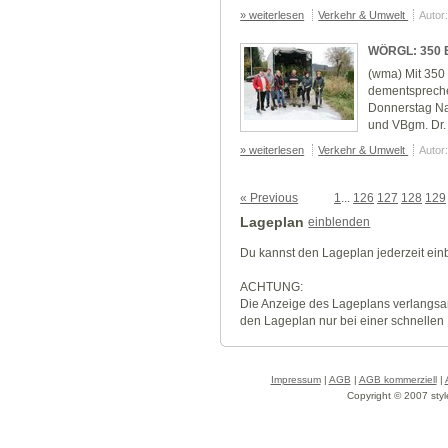
» weiterlesen
Verkehr & Umwelt
Autor
WÖRGL: 350 B
(wma) Mit 350
dementspreche
Donnerstag Na
und VBgm. Dr. 
» weiterlesen
Verkehr & Umwelt
Autor
« Previous
1
...
126
127
128
129
Lageplan
einblenden
Du kannst den Lageplan jederzeit ei
ACHTUNG:
Die Anzeige des Lageplans verlangsa
den Lageplan nur bei einer schnellen
Impressum
|
AGB
|
AGB kommerziell
|
Copyright © 2007 styl