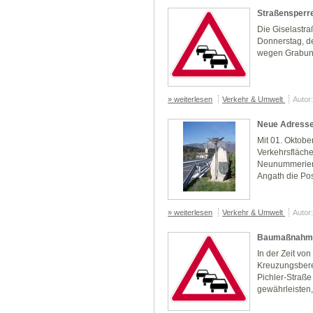
Straßensperre
Die
Giselastra
Donnerstag, 
wegen Grabung
» weiterlesen
Verkehr & Umwelt
Autor
Neue Adressen
Mit 01. Oktob
Verkehrsfläche
Neunummerieru
Angath die Post
» weiterlesen
Verkehr & Umwelt
Autor
Baumaßnahme
In der Zeit vo
Kreuzungsbere
Pichler-Straße
gewährleisten, 