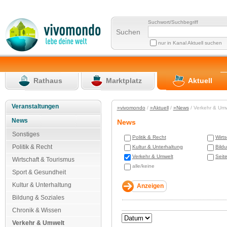
Suchwort/Suchbegriff
Suchen
nur in Kanal Aktuell suchen
Rathaus
Marktplatz
Aktuell
Veranstaltungen
»vivomondo
/
»Aktuell
/
»News
/ Verkehr & Um
News
News
Sonstiges
Politik & Recht
Wirt
Politik & Recht
Kultur & Unterhaltung
Bild
Verkehr & Umwelt
Seit
Wirtschaft & Tourismus
alle/keine
Sport & Gesundheit
Kultur & Unterhaltung
Bildung & Soziales
Chronik & Wissen
Verkehr & Umwelt