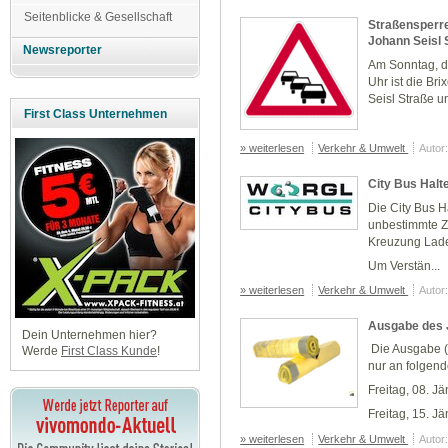
Seitenblicke & Gesellschaft
Straßensperre
Johann Seisl 
Newsreporter
Am Sonntag, 
Uhr
ist die
Bri
Seisl Straße u
First Class Unternehmen
» weiterlesen
Verkehr & Umwelt
Autor
City Bus Halt
Die City Bus H
unbestimmte Z
Kreuzung Lade
Um Verstän...
» weiterlesen
Verkehr & Umwelt
Autor
Ausgabe des 
Dein Unternehmen hier?
Die Ausgabe (
Werde
First Class Kunde
!
nur an folgen
Freitag, 08. J
Freitag, 15. Jä
» weiterlesen
Verkehr & Umwelt
Autor