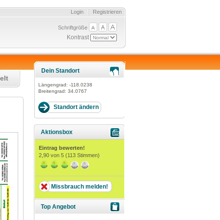
Login
Registrieren
Schriftgröße
Kontrast
Dein Standort
elt
Längengrad:
-118.0238
Breitengrad:
34.0767
Aktionsbox
Eintrag bewerten!
2,90
von 5 (
113
Stimmen)
Missbrauch melden!
Top Angebot