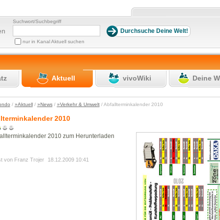
Suchwort/Suchbegriff
en
nur in Kanal Aktuell suchen
atz
Aktuell
vivoWiki
Deine W
ondo
/
»Aktuell
/
»News
/
»Verkehr & Umwelt
/ Abfallterminkalender 2010
llterminkalender 2010
allterminkalender 2010 zum Herunterladen
st von Franz Trojer
18.12.2009 10:41