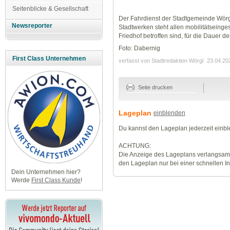
Seitenblicke & Gesellschaft
Der Fahrdienst der Stadtgemeinde Wörg
Newsreporter
Stadtwerken steht allen mobilitätseinge
Friedhof betroffen sind, für die Dauer d
Foto: Dabernig
First Class Unternehmen
verfasst von Stadtredaktion Wörgl
23.04.20
Seite drucken
Lageplan
einblenden
Du kannst den Lageplan jederzeit einb
ACHTUNG:
Die Anzeige des Lageplans verlangsamt
den Lageplan nur bei einer schnellen I
Dein Unternehmen hier?
Werde
First Class Kunde
!