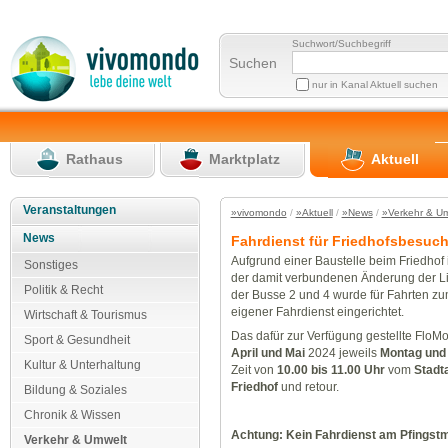
Suchwort/Suchbegriff
Suchen
nur in Kanal Aktuell suchen
Rathaus
Marktplatz
Aktuell
Veranstaltungen
»vivomondo
/
»Aktuell
/
»News
/
»Verkehr & U
News
Fahrdienst für Friedhofsbesuc
Aufgrund einer Baustelle beim Friedhof
Sonstiges
der damit verbundenen Änderung der L
Politik & Recht
der Busse 2 und 4 wurde für Fahrten zu
eigener Fahrdienst eingerichtet.
Wirtschaft & Tourismus
Das dafür zur Verfügung gestellte FloMo
Sport & Gesundheit
April und Mai
2024 jeweils
Montag und
Kultur & Unterhaltung
Zeit von
10.00 bis 11.00 Uhr
vom
Stadt
Friedhof
und retour.
Bildung & Soziales
Chronik & Wissen
Achtung: Kein Fahrdienst am Pfingstm
Verkehr & Umwelt