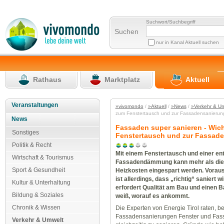
Suchwort/Suchbegriff
Suchen
nur in Kanal Aktuell suchen
Rathaus
Marktplatz
Aktuell
Veranstaltungen
»vivomondo
/
»Aktuell
/
»News
/
»Verkehr & U
zum Fenstertausch und zur Fassadensanieru
News
Fassaden super sanieren - Wic
Sonstiges
Fenstertausch und zur Fassad
Politik & Recht
Mit einem Fenstertausch und einer e
Wirtschaft & Tourismus
Fassadendämmung kann mehr als die 
Sport & Gesundheit
Heizkosten eingespart werden. Vorau
ist allerdings, dass „richtig“ saniert w
Kultur & Unterhaltung
erfordert Qualität am Bau und einen B
Bildung & Soziales
weiß, worauf es ankommt.
Chronik & Wissen
Die Experten von Energie Tirol raten, be
Fassadensanierungen Fenster und Fas
Verkehr & Umwelt