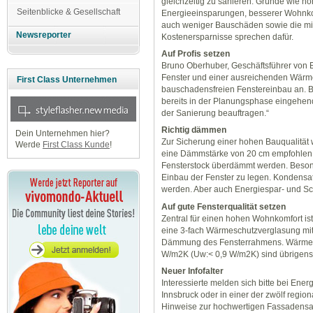
gleichzeitig zu sanieren. Gründe wie h
Seitenblicke & Gesellschaft
Energieeinsparungen, besserer Wohnko
auch weniger Bauschäden sowie die mit
Newsreporter
Kostenersparnisse sprechen dafür.
Auf Profis setzen
Bruno Oberhuber, Geschäftsführer von E
Fenster und einer ausreichenden Wär
First Class Unternehmen
bauschadensfreien Fenstereinbau an. B
bereits in der Planungsphase eingehend
der Sanierung beauftragen.“
Richtig dämmen
Dein Unternehmen hier?
Zur Sicherung einer hohen Bauqualität
Werde
First Class Kunde
!
eine Dämmstärke von 20 cm empfohlen. 
Fensterstock überdämmt werden. Besond
Einbau der Fenster zu legen. Kondens
werden. Aber auch Energiespar- und Sc
Auf gute Fensterqualität setzen
Zentral für einen hohen Wohnkomfort ist
eine 3-fach Wärmeschutzverglasung mit
Dämmung des Fensterrahmens. Wärmesc
W/m2K (Uw:< 0,9 W/m2K) sind übrigens n
Neuer Infofalter
Interessierte melden sich bitte bei Ener
Innsbruck oder in einer der zwölf region
Hinweise zur hochwertigen Fassadensa