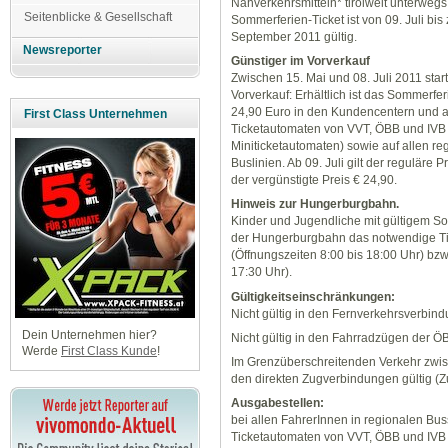
Nahverkehrsmitteln* tirolweit unterwegs
Seitenblicke & Gesellschaft
Sommerferien-Ticket ist von 09. Juli bis
September 2011 gültig.
Newsreporter
Günstiger im Vorverkauf
Zwischen 15. Mai und 08. Juli 2011 start
Vorverkauf: Erhältlich ist das Sommerfe
24,90 Euro in den Kundencentern und 
First Class Unternehmen
Ticketautomaten von VVT, ÖBB und IVB (
Miniticketautomaten) sowie auf allen re
Buslinien. Ab 09. Juli gilt der reguläre 
der vergünstigte Preis € 24,90.
Hinweis zur Hungerburgbahn.
Kinder und Jugendliche mit gültigem So
der Hungerburgbahn das notwendige Tic
(Öffnungszeiten 8:00 bis 18:00 Uhr) bzw
17:30 Uhr).
Gültigkeitseinschränkungen:
Nicht gültig in den Fernverkehrsverbi
Dein Unternehmen hier?
Nicht gültig in den Fahrradzügen der Ö
Werde
First Class Kunde
!
Im Grenzüberschreitenden Verkehr zwisc
den direkten Zugverbindungen gültig (Z
Ausgabestellen:
bei allen FahrerInnen in regionalen Bu
Ticketautomaten von VVT, ÖBB und IVB (n