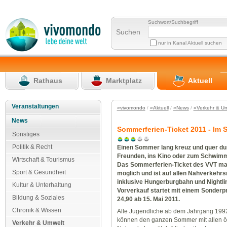
Suchwort/Suchbegriff
Suchen
nur in Kanal Aktuell suchen
Rathaus
Marktplatz
Aktuell
Veranstaltungen
»vivomondo
/
»Aktuell
/
»News
/
»Verkehr & U
News
Sommerferien-Ticket 2011 - Im S
Sonstiges
Politik & Recht
Einen Sommer lang kreuz und quer dur
Freunden, ins Kino oder zum Schwimm
Wirtschaft & Tourismus
Das Sommerferien-Ticket des VVT ma
Sport & Gesundheit
möglich und ist auf allen Nahverkehrs
inklusive Hungerburgbahn und Nightlin
Kultur & Unterhaltung
Vorverkauf startet mit einem Sonderpr
Bildung & Soziales
24,90 ab 15. Mai 2011.
Chronik & Wissen
Alle Jugendliche ab dem Jahrgang 199
können den ganzen Sommer mit allen öf
Verkehr & Umwelt