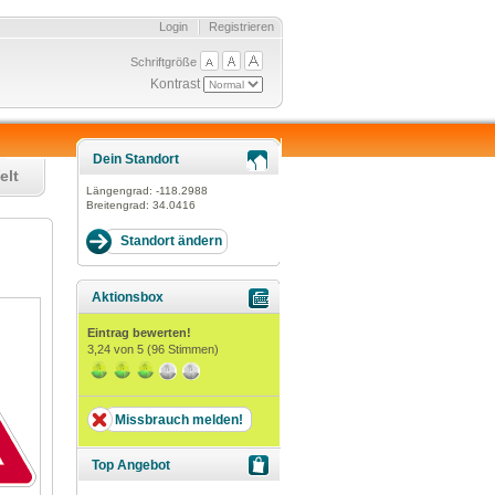
Login
Registrieren
Schriftgröße
Kontrast
Dein Standort
elt
Längengrad:
-118.2988
Breitengrad:
34.0416
Aktionsbox
Eintrag bewerten!
3,24
von 5 (
96
Stimmen)
Missbrauch melden!
Top Angebot