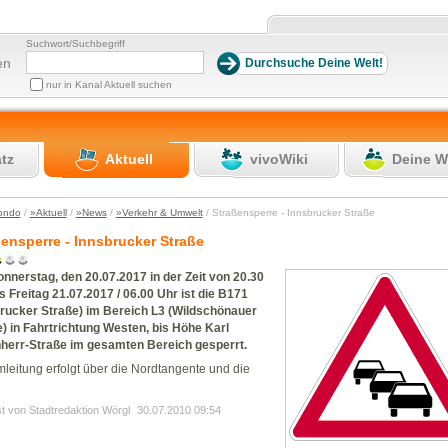
Suchwort/Suchbegriff
en
nur in Kanal Aktuell suchen
atz
Aktuell
vivoWiki
Deine W
ondo
/
»Aktuell
/
»News
/
»Verkehr & Umwelt
/ Straßensperre - Innsbrucker Straße
ensperre - Innsbrucker Straße
nerstag, den 20.07.2017 in der Zeit von 20.30
s Freitag 21.07.2017 / 06.00 Uhr ist die B171
brucker Straße) im Bereich L3 (Wildschönauer
) in Fahrtrichtung Westen, bis Höhe Karl
herr-Straße im gesamten Bereich gesperrt.
leitung erfolgt über die Nordtangente und die
st von Stadtredaktion Wörgl
30.07.2010 09:54