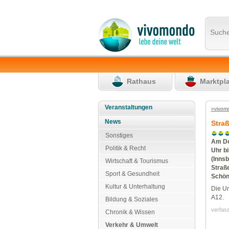
Such
Rathaus
Marktpl
Veranstaltungen
»vivom
News
Straß
Sonstiges
Am Don
Politik & Recht
Uhr bi
(Inns
Wirtschaft & Tourismus
Straße
Sport & Gesundheit
Schön
Kultur & Unterhaltung
Die Um
A12.
Bildung & Soziales
verfas
Chronik & Wissen
Verkehr & Umwelt