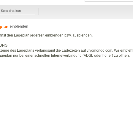
Seite drucken
plan
einblenden
nst den Lageplan jederzeit einblenden bzw. ausblenden.
UNG:
zeige des Lageplans verlangsamt die Ladezeiten auf vivomondo.com. Wir empfeh
geplan nur bei einer schnellen Internetverbindung (ADSL oder höher) zu öffnen.