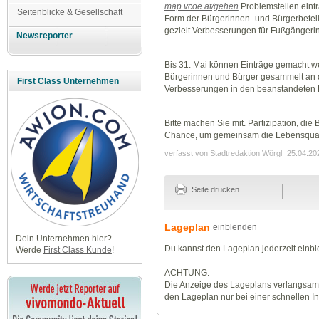
map.vcoe.at/gehen
Problemstellen eint
Seitenblicke & Gesellschaft
Form der Bürgerinnen- und Bürgerbeteili
gezielt Verbesserungen für Fußgänger
Newsreporter
Bis 31. Mai können Einträge gemacht we
Bürgerinnen und Bürger gesammelt an di
First Class Unternehmen
Verbesserungen in den beanstandeten 
Bitte machen Sie mit. Partizipation, die
Chance, um gemeinsam die Lebensqualit
verfasst von Stadtredaktion Wörgl
25.04.20
Seite drucken
Lageplan
einblenden
Dein Unternehmen hier?
Du kannst den Lageplan jederzeit einb
Werde
First Class Kunde
!
ACHTUNG:
Die Anzeige des Lageplans verlangsamt
den Lageplan nur bei einer schnellen I