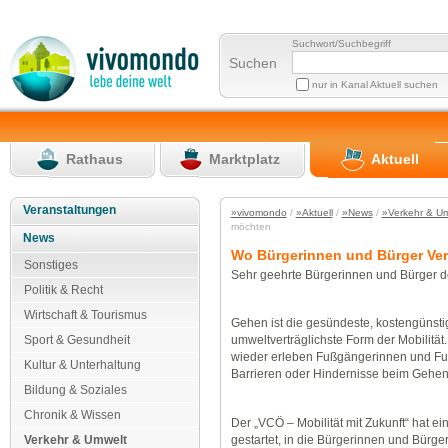
Suchwort/Suchbegriff
Suchen
nur in Kanal Aktuell suchen
Rathaus
Marktplatz
Aktuell
Veranstaltungen
»vivomondo
/
»Aktuell
/
»News
/
»Verkehr & U
möchten
News
Wo Bürgerinnen und Bürger Ve
Sonstiges
Sehr geehrte Bürgerinnen und Bürger de
Politik & Recht
Wirtschaft & Tourismus
Gehen ist die gesündeste, kostengünsti
Sport & Gesundheit
umweltverträglichste Form der Mobilitä
wieder erleben Fußgängerinnen und F
Kultur & Unterhaltung
Barrieren oder Hindernisse beim Gehen
Bildung & Soziales
Chronik & Wissen
Der „VCÖ – Mobilität mit Zukunft“ hat ei
gestartet, in die Bürgerinnen und Bürger
Verkehr & Umwelt