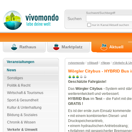
Suchwort/Suchbegriff
Suchen
nur in Kanal Aktuell suchen
Rathaus
Marktplatz
Aktuell
Veranstaltungen
»vivomondo
/
»Aktuell
/
»News
/
»Verkehr & U
News
Wörgler Citybus - HYBRID Bus 
Sonstiges
Geschätzte Fahrgäste!
Politik & Recht
Das
Wörgler Citybus
–System wird stä
Wirtschaft & Tourismus
weiterentwickelt und verbessert.
HYBRID Bus
im
Test
– die Fahrt mit di
Sport & Gesundheit
GRATIS !
Kultur & Unterhaltung
Es ist der erste zum Einsatz kommend
Bildung & Soziales
• mit einem kombinierten Diesel- und
Druckspeicherantrieb,
Chronik & Wissen
• einem hydraulischen Antriebsstrang;
Verkehr & Umwelt
• Anfahren mit gespeicherter Bremsener