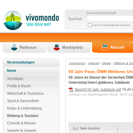
Suchwort/Suchbegriff
Suchen
nur in Kanal Aktuell suchen
Rathaus
Marktplatz
Aktuell
Veranstaltungen
»vivomondo
/
»Aktuell
/
»News
/
»Bildung & So
News
50 Jahr Feier, ÖWR Mittleres Un
50 Jahre im Dienst der Sicherheit ÖWR
Sonstiges
Unterinntal feiert goldenes Jubiläum
Politik & Recht
Bericht 50 Jahr Jubiläum.pdf
78,40 
Wirtschaft & Tourismus
verfasst von Stadtredaktion Wörgl
08.07.20
Sport & Gesundheit
Kultur & Unterhaltung
Bildung & Soziales
Chronik & Wissen
Seite drucken
Verkehr & Umwelt