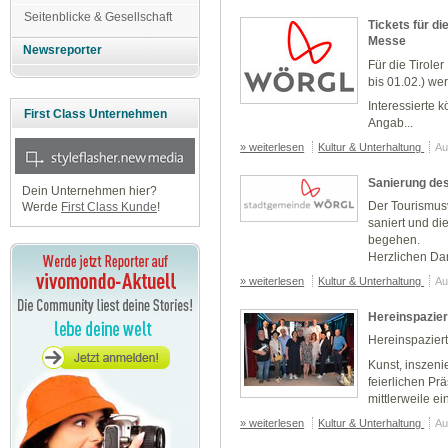
Seitenblicke & Gesellschaft
Tickets für d
Messe
Newsreporter
Für die Tirole
bis 01.02.) we
Interessierte 
First Class Unternehmen
Angab...
» weiterlesen
Kultur & Unterhaltung
Au
Sanierung de
Dein Unternehmen hier?
Der Tourismus
Werde
First Class Kunde
!
saniert und di
begehen.
Herzlichen Dan
» weiterlesen
Kultur & Unterhaltung
Au
Hereinspazier
Hereinspaziert
Kunst, inszeni
feierlichen Pr
mittlerweile ein
» weiterlesen
Kultur & Unterhaltung
Au