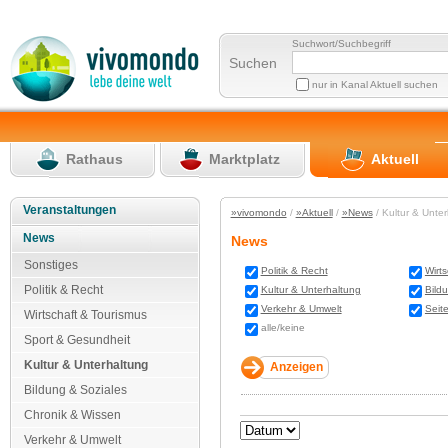
Suchwort/Suchbegriff
Suchen
nur in Kanal Aktuell suchen
Rathaus
Marktplatz
Aktuell
Veranstaltungen
»vivomondo
/
»Aktuell
/
»News
/ Kultur & Unte
News
News
Sonstiges
Politik & Recht
Wirt
Politik & Recht
Kultur & Unterhaltung
Bild
Verkehr & Umwelt
Seit
Wirtschaft & Tourismus
alle/keine
Sport & Gesundheit
Kultur & Unterhaltung
Bildung & Soziales
Chronik & Wissen
Verkehr & Umwelt