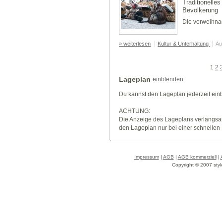
Traditionelles
Bevölkerung
Die vorweihnac
» weiterlesen
Kultur & Unterhaltung
Au
1
2
Lageplan
einblenden
Du kannst den Lageplan jederzeit ei
ACHTUNG:
Die Anzeige des Lageplans verlangsa
den Lageplan nur bei einer schnellen
Impressum
|
AGB
|
AGB kommerziell
|
Copyright © 2007 styl