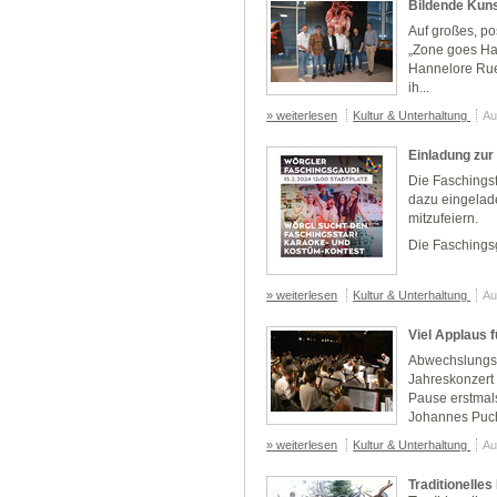
Bildende Kuns
Auf großes, po
„Zone goes Hau
Hannelore Rue
ih...
» weiterlesen
Kultur & Unterhaltung
Au
Einladung zur
Die Faschingsf
dazu eingelad
mitzufeiern.
Die Faschings
» weiterlesen
Kultur & Unterhaltung
Au
Viel Applaus 
Abwechslungsr
Jahreskonzert 
Pause erstmal
Johannes Puch
» weiterlesen
Kultur & Unterhaltung
Au
Traditionelles